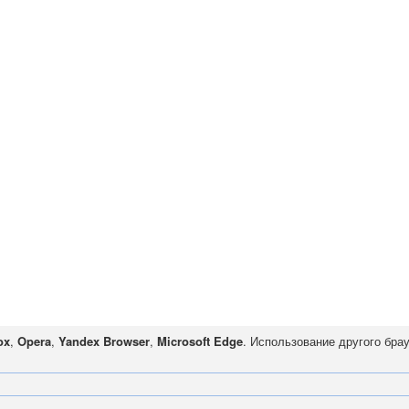
ox
,
Opera
,
Yandex Browser
,
Microsoft Edge
. Использование другого бра