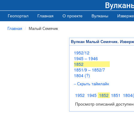
Вулкан
Геопортал
Главная
О проекте
Вулканы
Изверже
Главная
Малый Семячик
Вулкан Малый Семячик. Извер
1952/12
1945 – 1946
1852
1851/9 – 1852/7
1804 (?)
– Скрыть таймлайн
1952
1945
1852
1851
1804(
Просмотр описаний доступен