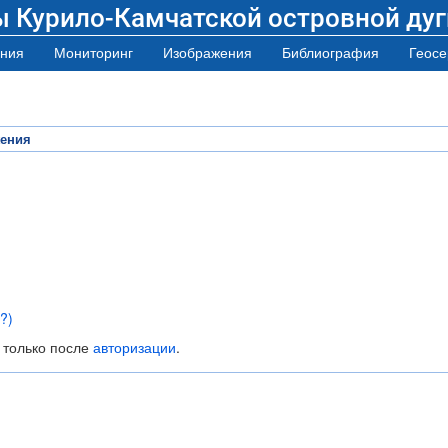
ы Курило-Камчатской островной дуг
ния
Мониторинг
Изображения
Библиография
Геосе
жения
?)
 только после
авторизации
.