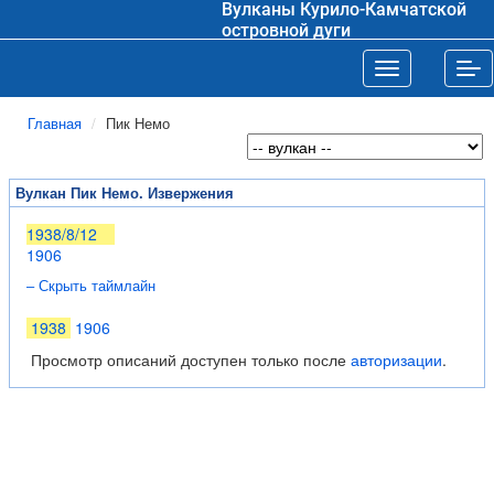
Вулканы Курило-Камчатской
островной дуги
Toggle navigat
Tog
Главная
Пик Немо
Вулкан Пик Немо. Извержения
1938/8/12
1906
– Скрыть таймлайн
1938
1906
Просмотр описаний доступен только после
авторизации
.