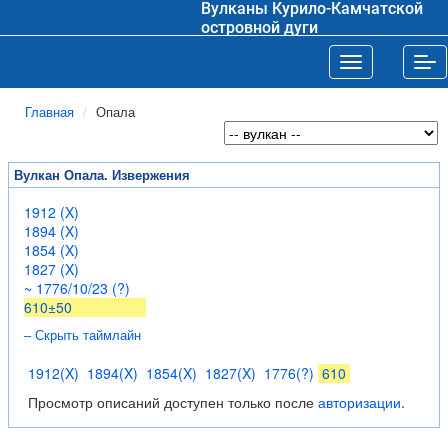
Вулканы Курило-Камчатской
островной дуги
Toggle navigat
Tog
Главная
Опала
Вулкан Опала. Извержения
1912 (X)
1894 (X)
1854 (X)
1827 (X)
~ 1776/10/23 (?)
610±50
– Скрыть таймлайн
1912(X)
1894(X)
1854(X)
1827(X)
1776(?)
610
Просмотр описаний доступен только после
авторизации
.