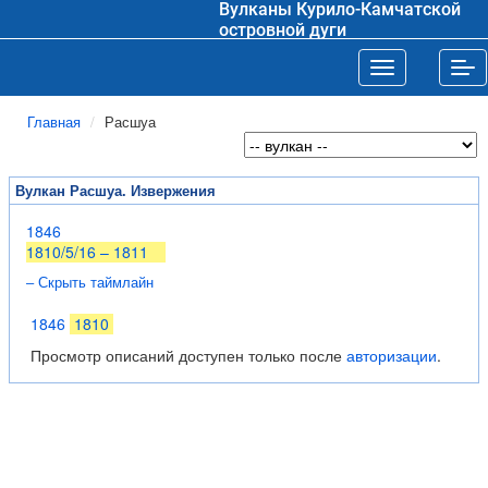
Вулканы Курило-Камчатской
островной дуги
Toggle navigat
Tog
Главная
Расшуа
Вулкан Расшуа. Извержения
1846
1810/5/16 – 1811
– Скрыть таймлайн
1846
1810
Просмотр описаний доступен только после
авторизации
.