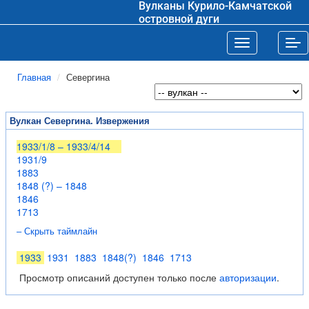
Вулканы Курило-Камчатской
островной дуги
Toggle navigat
Tog
Главная
Севергина
Вулкан Севергина. Извержения
1933/1/8 – 1933/4/14
1931/9
1883
1848 (?) – 1848
1846
1713
– Скрыть таймлайн
1933
1931
1883
1848(?)
1846
1713
Просмотр описаний доступен только после
авторизации
.