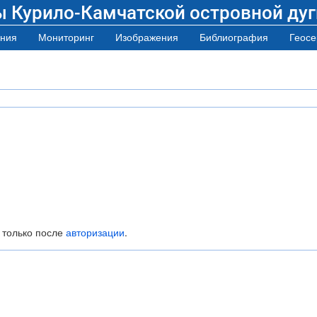
ы Курило-Камчатской островной дуг
ния
Мониторинг
Изображения
Библиография
Геосе
 только после
авторизации
.