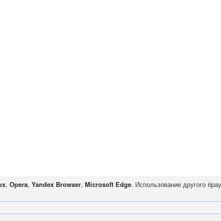
ox
,
Opera
,
Yandex Browser
,
Microsoft Edge
. Использование другого бра