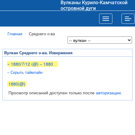
Вулканы Курило-Камчатской
островной дуги
Toggle navigat
Tog
Главная
Среднего о-ва
Вулкан Среднего о-ва. Извержения
~ 1880/7/12 (@) – 1880
– Скрыть таймлайн
1880(@)
Просмотр описаний доступен только после
авторизации
.