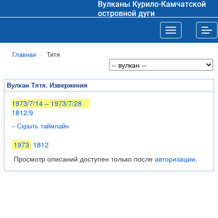
Вулканы Курило-Камчатской
островной дуги
Toggle navigat
Tog
Главная
Тятя
Вулкан Тятя. Извержения
1973/7/14 – 1973/7/28
1812/9
– Скрыть таймлайн
1973
1812
Просмотр описаний доступен только после
авторизации
.