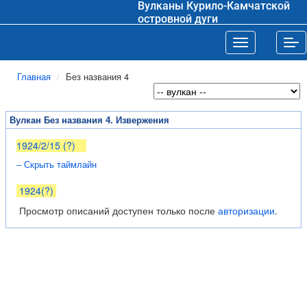
Вулканы Курило-Камчатской
островной дуги
Toggle navigat
Tog
Главная
Без названия 4
Вулкан Без названия 4. Извержения
1924/2/15 (?)
– Скрыть таймлайн
1924(?)
Просмотр описаний доступен только после
авторизации
.