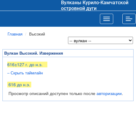
Вулканы Курило-Камчатской
островной дуги
Toggle navigat
Tog
Главная
Высокий
Вулкан Высокий. Извержения
616±127 г. до н.э.
– Скрыть таймлайн
616 до н.э.
Просмотр описаний доступен только после
авторизации
.