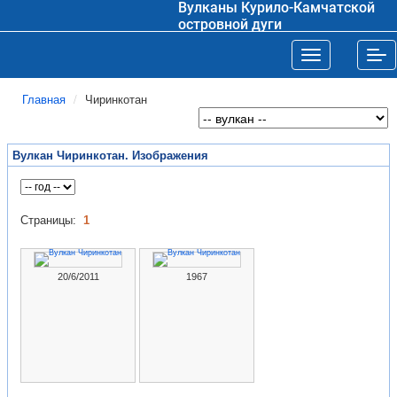
Вулканы Курило-Камчатской
островной дуги
Toggle navigat
Tog
Главная
Чиринкотан
Вулкан Чиринкотан. Изображения
Страницы:
1
20/6/2011
1967