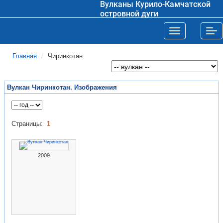
Вулканы Курило-Камчатской
островной дуги
Toggle navigat
Tog
Главная
Чиринкотан
Вулкан Чиринкотан. Изображения
Страницы:
1
2009