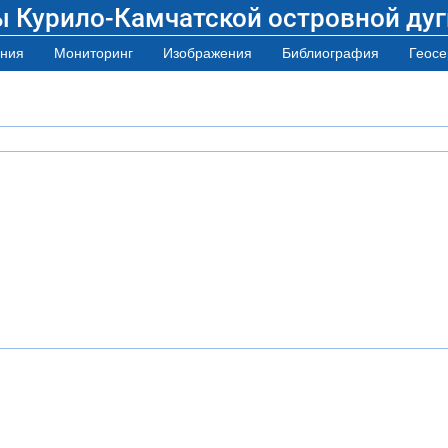
ы Курило-Камчатской островной дуг
ния
Мониторинг
Изображения
Библиография
Геосе