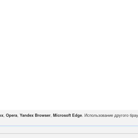
ox
,
Opera
,
Yandex Browser
,
Microsoft Edge
. Использование другого бра