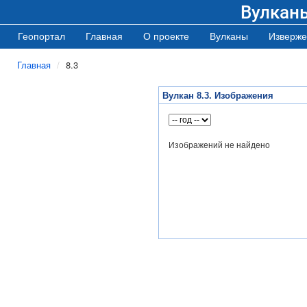
Вулкан
Геопортал
Главная
О проекте
Вулканы
Изверже
Главная
8.3
Вулкан 8.3. Изображения
Изображений не найдено