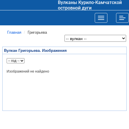
Вулканы Курило-Камчатской
островной дуги
Toggle navigat
Tog
Главная
Григорьева
Вулкан Григорьева. Изображения
Изображений не найдено