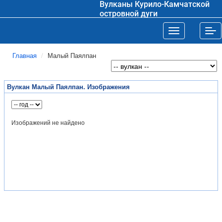
Вулканы Курило-Камчатской
островной дуги
Toggle navigat
Tog
Главная
Малый Паялпан
Вулкан Малый Паялпан. Изображения
Изображений не найдено