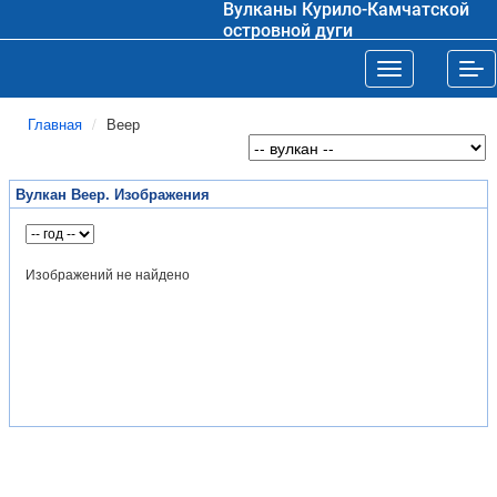
Вулканы Курило-Камчатской
островной дуги
Toggle navigat
Tog
Главная
Веер
Вулкан Веер. Изображения
Изображений не найдено