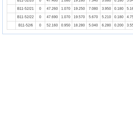
B11-52/20
0
47.460
1.080
19.280
7.340
3.680
0.180
5.0
B11-52/21
0
47.260
1.070
19.250
7.080
3.950
0.180
5.1
B11-52/22
0
47.690
1.070
19.570
5.670
5.210
0.180
4.7
B11-52/6
0
52.160
0.950
18.280
5.040
6.280
0.200
3.5