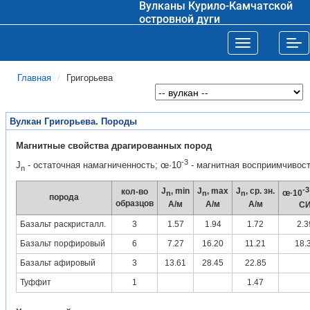
Вулканы Курило-Камчатской
островной дуги
Toggle navigat
Tog
Главная
Григорьева
Вулкан Григорьева. Породы
Магнитные свойства драгированных пород
-3
J
- остаточная намагниченность; œ·10
- магнитная восприимчивос
n
-3
J
, min
J
, max
J
, ср. зн.
кол-во
œ·10
n
n
n
порода
образцов
А/м
А/м
А/м
С
Базальт раскристалл.
3
1.57
1.94
1.72
2.3
Базальт порфировый
6
7.27
16.20
11.21
18.
Базальт афировый
3
13.61
28.45
22.85
Туффит
1
1.47