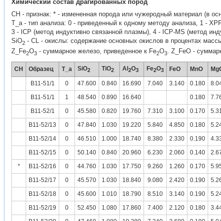
Химический состав драгированных пород
CH - признак: * - измененная порода или чужеродный материал (в ос
Т_а - тип анализа: 0 - приведенный к одному методу анализа, 1 - XP
3 - ICP (метод индуктивно связанной плазмы), 4 - ICP-MS (метод ин
SiO
- CL - окислы: содержание основных окислов в процентах массы 
2
Z_Fe
O
- суммарное железо, приведенное к Fe
O
. Z_FeO - суммар
2
3
2
3
SiO
TiO
Al
O
Fe
O
CH
Образец
T_a
FeO
MnO
Mg
2
2
2
3
2
3
B11-51/1
0
47.600
0.840
16.690
7.040
3.140
0.180
8.0
B11-51/1
1
48.540
0.890
16.640
0.180
7.7
B11-52/1
0
45.580
0.820
19.760
7.310
3.100
0.170
5.3
B11-52/13
0
47.840
1.030
19.220
5.840
4.850
0.180
5.2
B11-52/14
0
46.510
1.000
18.740
8.380
2.330
0.190
4.3
B11-52/15
0
50.140
0.840
20.960
6.230
2.060
0.140
2.6
*
B11-52/16
0
44.760
1.030
17.750
9.260
1.260
0.170
5.9
B11-52/17
0
45.570
1.030
18.840
9.080
2.420
0.190
5.2
B11-52/18
0
45.600
1.010
18.790
8.510
3.140
0.190
5.2
B11-52/19
0
52.450
1.080
17.860
7.400
2.120
0.180
3.4