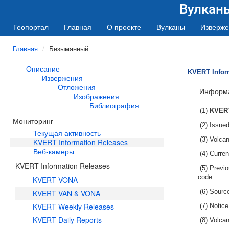
Вулкан
Геопортал
Главная
О проекте
Вулканы
Изверже
Главная
Безымянный
Описание
KVERT Infor
Извержения
Отложения
Информ
Изображения
Библиография
(1)
KVERT
Мониторинг
(2) Issued
Текущая активность
(3) Volca
KVERT Information Releases
Веб-камеры
(4) Curren
KVERT Information Releases
(5) Previo
code:
KVERT VONA
(6) Sourc
KVERT VAN & VONA
KVERT Weekly Releases
(7) Notic
KVERT Daily Reports
(8) Volcan