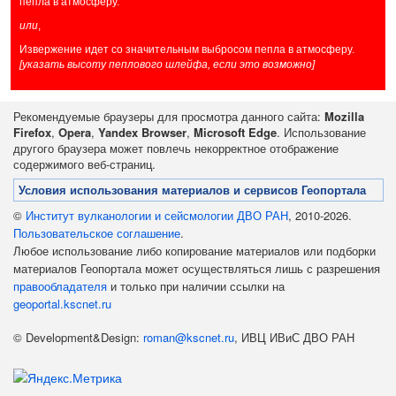
пепла в атмосферу.
или
,
Извержение идет со значительным выбросом пепла в атмосферу.
[указать высоту пеплового шлейфа, если это возможно]
Рекомендуемые браузеры для просмотра данного сайта:
Mozilla
Firefox
,
Opera
,
Yandex Browser
,
Microsoft Edge
. Использование
другого браузера может повлечь некорректное отображение
содержимого веб-страниц.
Условия использования материалов и сервисов Геопортала
©
Институт вулканологии и сейсмологии ДВО РАН
, 2010-2026.
Пользовательское соглашение
.
Любое использование либо копирование материалов или подборки
материалов Геопортала может осуществляться лишь с разрешения
правообладателя
и только при наличии ссылки на
geoportal.kscnet.ru
© Development&Design:
roman@kscnet.ru
, ИВЦ ИВиС ДВО РАН