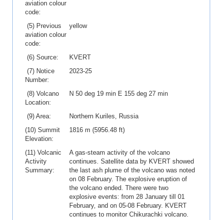
aviation colour
code:
(5) Previous
yellow
aviation colour
code:
(6) Source:
KVERT
(7) Notice
2023-25
Number:
(8) Volcano
N 50 deg 19 min E 155 deg 27 min
Location:
(9) Area:
Northern Kuriles, Russia
(10) Summit
1816 m (5956.48 ft)
Elevation:
(11) Volcanic
A gas-steam activity of the volcano
Activity
continues. Satellite data by KVERT showed
Summary:
the last ash plume of the volcano was noted
on 08 February. The explosive eruption of
the volcano ended. There were two
explosive events: from 28 January till 01
February, and on 05-08 February. KVERT
continues to monitor Chikurachki volcano.