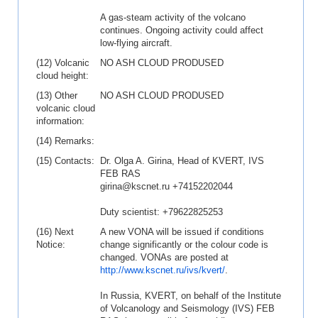
A gas-steam activity of the volcano
continues. Ongoing activity could affect
low-flying aircraft.
(12) Volcanic
NO ASH CLOUD PRODUSED
cloud height:
(13) Other
NO ASH CLOUD PRODUSED
volcanic cloud
information:
(14) Remarks:
(15) Contacts:
Dr. Olga A. Girina, Head of KVERT, IVS
FEB RAS
girina@kscnet.ru +74152202044
Duty scientist: +79622825253
(16) Next
A new VONA will be issued if conditions
Notice:
change significantly or the colour code is
changed. VONAs are posted at
http://www.kscnet.ru/ivs/kvert/
.
In Russia, KVERT, on behalf of the Institute
of Volcanology and Seismology (IVS) FEB