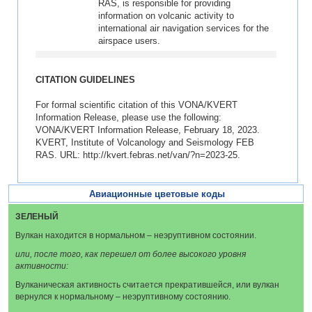
RAS, is responsible for providing
information on volcanic activity to
international air navigation services for the
airspace users.
CITATION GUIDELINES
For formal scientific citation of this VONA/KVERT
Information Release, please use the following:
VONA/KVERT Information Release, February 18, 2023.
KVERT, Institute of Volcanology and Seismology FEB
RAS. URL: http://kvert.febras.net/van/?n=2023-25.
Авиационные цветовые коды
ЗЕЛЕНЫЙ
Вулкан находится в нормальном – неэруптивном состоянии.
или, после того, как перешел от более высокого уровня
активности:
Вулканическая активность считается прекратившейся, или вулкан
вернулся к нормальному – неэруптивному состоянию.