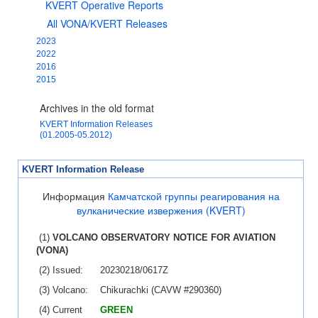
KVERT Operative Reports
All VONA/KVERT Releases
2023
2022
2016
2015
Archives in the old format
KVERT Information Releases
(01.2005-05.2012)
KVERT Information Release
Информация
Камчатской группы реагирования на
вулканические извержения (KVERT)
(1)
VOLCANO OBSERVATORY NOTICE FOR AVIATION
(VONA)
(2) Issued:
20230218/0617Z
(3) Volcano:
Chikurachki (CAVW #290360)
(4) Current
GREEN