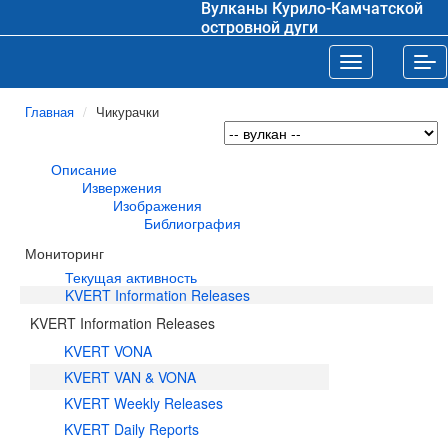
Вулканы Курило-Камчатской
островной дуги
Toggle navigat
Tog
Главная
Чикурачки
Описание
Извержения
Изображения
Библиография
Мониторинг
Текущая активность
KVERT Information Releases
KVERT Information Releases
KVERT VONA
KVERT VAN & VONA
KVERT Weekly Releases
KVERT Daily Reports