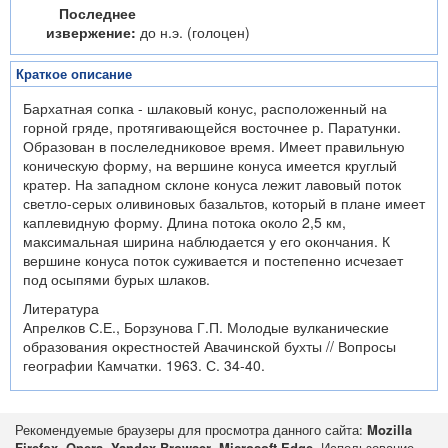
Последнее
извержение:
до н.э. (голоцен)
Краткое описание
Бархатная сопка - шлаковый конус, расположенный на
горной гряде, протягивающейся восточнее р. Паратунки.
Образован в послеледниковое время. Имеет правильную
коническую форму, на вершине конуса имеется круглый
кратер. На западном склоне конуса лежит лавовый поток
светло-серых оливиновых базальтов, который в плане имеет
каплевидную форму. Длина потока около 2,5 км,
максимальная ширина наблюдается у его окончания. К
вершине конуса поток суживается и постепенно исчезает
под осыпями бурых шлаков.
Литература
Апрелков С.Е., Борзунова Г.П. Молодые вулканические
образования окрестностей Авачинской бухты // Вопросы
географии Камчатки. 1963. С. 34-40.
Рекомендуемые браузеры для просмотра данного сайта:
Mozilla
Firefox
,
Opera
,
Yandex Browser
,
Microsoft Edge
. Использование