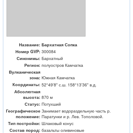
Название:
Бархатная Сопка
Номер GVP:
300084
Синонимы:
Бархатный
Регион:
полуостров Камчатка
Вулканическая
зона:
Южная Камчатка
Координаты:
52°49'8" с.ш. 158°13'36" в.д.
Абсолютная
высота:
870 м
Статус:
Потухший
Географическое
Занимает водораздельную часть р.
положение:
Паратунки и р. Лев. Тополовой.
Тип постройки:
Шлаковый конус
Состав пород:
базальты оливиновые