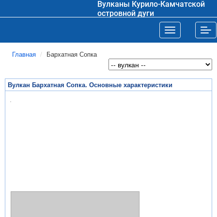
Вулканы Курило-Камчатской
островной дуги
Toggle navigat
Tog
Главная
Бархатная Сопка
Вулкан Бархатная Сопка. Основные характеристики