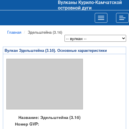
Вулканы Курило-Камчатской
островной дуги
Toggle navigat
Tog
Главная
Эдельштейна (3.1б)
Вулкан Эдельштейна (3.1б). Основные характеристики
Название:
Эдельштейна (3.1б)
Номер GVP: