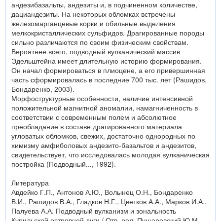
андезибазальты, андезиты и, в подчиненном количестве,
дациандезиты. На некоторых обломках встречены
железомарганцевые корки и обильные выделения
мелкокристаллических сульфидов. Драгированные породы
сильно различаются по своим физическим свойствам.
Вероятнее всего, подводный вулканический массив
Эдельштейна имеет длительную историю формирования.
Он начал формироваться в плиоцене, а его привершинная
часть сформировалась в последние 700 тыс. лет (Рашидов,
Бондаренко, 2003).
Морфоструктурные особенности, наличие интенсивной
положительной магнитной аномалии, намагниченность в
соответствии с современным полем и абсолютное
преобладание в составе драгированного материала
угловатых обломков, свежих, достаточно однородных по
химизму амфиболовых андезито-базальтов и андезитов,
свидетельствует, что исследовалась молодая вулканическая
постройка (Подводный..., 1992).
Литература
Авдейко Г.П., Антонов А.Ю., Волынец О.Н., Бондаренко
В.И., Рашидов В.А., Гладков Н.Г., Цветков А.А., Марков И.А.,
Палуева А.А. Подводный вулканизм и зональность
Курильской островной дуги / Отв. ред. Пущаровский Ю.М.