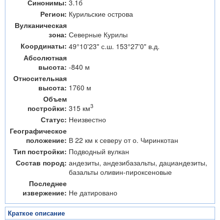
Синонимы:
3.1б
Регион:
Курильские острова
Вулканическая
зона:
Северные Курилы
Координаты:
49°10'23" с.ш. 153°27'0" в.д.
Абсолютная
высота:
-840 м
Относительная
высота:
1760 м
Объем
3
315 км
постройки:
Статус:
Неизвестно
Географическое
положение:
В 22 км к северу от о. Чиринкотан
Тип постройки:
Подводный вулкан
Состав пород:
андезиты, андезибазальты, дациандезиты,
базальты оливин-пироксеновые
Последнее
извержение:
Не датировано
Краткое описание