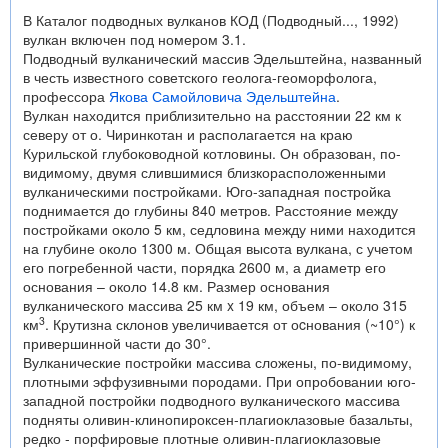
В Каталог подводных вулканов КОД (Подводный..., 1992)
вулкан включен под номером 3.1.
Подводный вулканический массив Эдельштейна, названный
в честь известного советского геолога-геоморфолога,
профессора
Якова Самойловича Эдельштейна
.
Вулкан находится приблизительно на расстоянии 22 км к
северу от о. Чиринкотан и располагается на краю
Курильской глубоководной котловины. Он образован, по-
видимому, двумя слившимися близкорасположенными
вулканическими постройками. Юго-западная постройка
поднимается до глубины 840 метров. Расстояние между
постройками около 5 км, седловина между ними находится
на глубине около 1300 м. Общая высота вулкана, с учетом
его погребенной части, порядка 2600 м, а диаметр его
основания – около 14.8 км. Размер основания
вулканического массива 25 км x 19 км, объем – около 315
3
км
. Крутизна склонов увеличивается от оcнования (~10°) к
привершинной части до 30°.
Вулканические постройки массива сложены, по-видимому,
плотными эффузивными породами. При опробовании юго-
западной постройки подводного вулканического массива
подняты оливин-клинопироксен-плагиоклазовые базальты,
редко - порфировые плотные оливин-плагиоклазовые