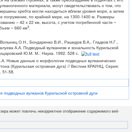
улканогенного материала, могут свидетельствовать о том, что
 вершины хребта могли находиться вблизи уровня моря, а затем
е погружение, по крайней мере, на 1300-1400 м. Размеры
ованию – 42 х 22 км, высота, с учетом погребенной части ~
3
бъем ~ 660 км
.
 Волынец О.Н., Бондаренко В.И., Рашидов В.А., Гладков Н.Г.,
 Палуева А.А. Подводный вулканизм и зональность Курильской
Пущаровский Ю.М. М.: Наука. 1992. 528 с.
В.А. Новые данные о морфологии подводных вулканических
тона (Курильская островная дуга) // Вестник КРАУНЦ. Серия:
. 51-58.
я подводных вулканов Курильской островной дуги
узера может повлечь некорректное отображение содержимого веб-