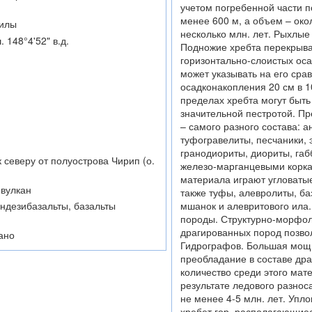
учетом погребенной части п
менее 600 м, а объем – окол
илы
несколько млн. лет. Рыхлые
. 148°4'52" в.д.
Подножие хребта перекрыва
горизонтально-слоистых ос
может указывать на его сра
осадконакопления 20 см в 10
пределах хребта могут быть
значительной пестротой. Пр
– самого разного состава: 
туфогравелиты, песчаники, 
гранодиориты, диориты, габ
к северу от полуострова Чирип (о.
железо-марганцевыми корка
материала играют угловаты
вулкан
также туфы, алевролиты, ба
андезибазальты, базальты
мшанок и алевритового ила
породы. Структурно-морфоло
драгированных пород позво
ано
Гидрографов. Большая мощ
преобладание в составе др
количество среди этого мат
результате ледового разнос
не менее 4-5 млн. лет. Уп
хребет гор, располагающиес