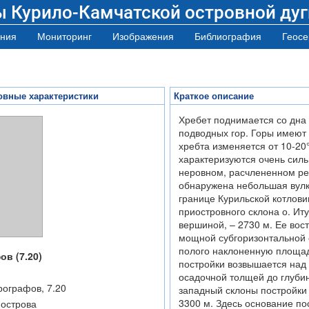
ы Курило-Камчатской островной дуг
ния
Мониторинг
Изображения
Библиография
Геосе
новные характеристики
Краткое описание
Хребет поднимается со дна 
подводных гор. Горы имеют 
хребта изменяется от 10-20
характеризуются очень силь
неровном, расчлененном ре
обнаружена небольшая вулка
границе Курильской котлови
приостровного склона о. Ит
вершиной, – 2730 м. Ее вос
мощной субгоризонтальной
полого наклоненную площад
в (7.20)
постройки возвышается над
осадочной толщей до глубин
рографов, 7.20
западный склоны постройки 
3300 м. Здесь основание по
 острова