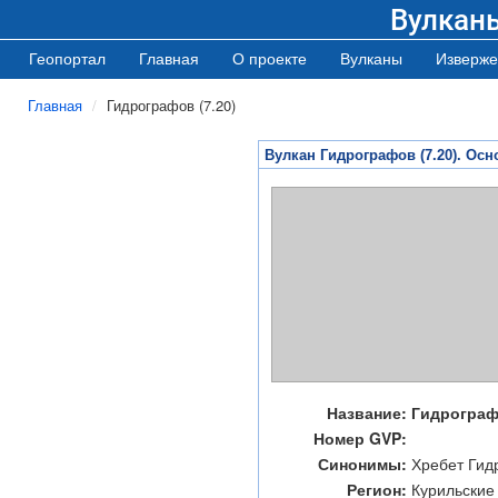
Вулкан
Геопортал
Главная
О проекте
Вулканы
Изверже
Главная
Гидрографов (7.20)
Вулкан Гидрографов (7.20). Ос
Название:
Гидрографо
Номер GVP:
Синонимы:
Хребет Гид
Регион:
Курильские