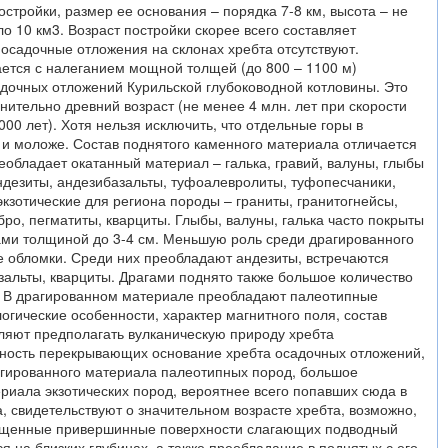
остройки, размер ее основания – порядка 7-8 км, высота – не
о 10 км3. Возраст постройки скорее всего составляет
 осадочные отложения на склонах хребта отсутствуют.
ется с налеганием мощной толщей (до 800 – 1100 м)
адочных отложений Курильской глубоководной котловины. Это
внительно древний возраст (не менее 4 млн. лет при скорости
00 лет). Хотя нельзя исключить, что отдельные горы в
 и моложе. Состав поднятого каменного материала отличается
еобладает окатанный материал – галька, гравий, валуны, глыбы
андезиты, андезибазальты, туфоалевролиты, туфопесчаники,
экзотические для региона породы – граниты, гранитогнейсы,
бро, пегматиты, кварциты. Глыбы, валуны, галька часто покрыты
ми толщиной до 3-4 см. Меньшую роль среди драгированного
е обломки. Среди них преобладают андезиты, встречаются
зальты, кварциты. Драгами поднято также большое количество
. В драгированном материале преобладают палеотипные
гические особенности, характер магнитного поля, состав
ляют предполагать вулканическую природу хребта
ность перекрывающих основание хребта осадочных отложений,
агированного материала палеотипных пород, большое
ериала экзотических пород, вероятнее всего попавших сюда в
а, свидетельствуют о значительном возрасте хребта, возможно,
лощенные привершинные поверхности слагающих подводный
я на близких глубинах, а также преобладание в поднятых с его