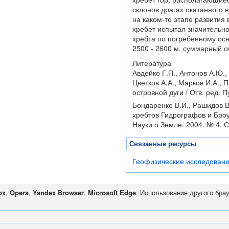
склонов драгах окатанного в
на каком-то этапе развития
хребет испытал значительно
хребта по погребенному осн
2500 - 2600 м, суммарный о
Литература
Авдейко Г.П., Антонов А.Ю.,
Цветков А.А., Марков И.А.,
островной дуги / Отв. ред. 
Бондаренко В.И., Рашидов 
хребтов Гидрографов и Броу
Науки о Земле. 2004. № 4. С
Связанные ресурсы
Геофизические исследовани
ox
,
Opera
,
Yandex Browser
,
Microsoft Edge
. Использование другого бра