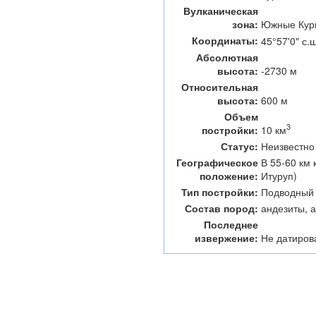
Вулканическая
зона:
Южные Кур
Координаты:
45°57'0" с.ш
Абсолютная
высота:
-2730 м
Относительная
высота:
600 м
Объем
3
10 км
постройки:
Статус:
Неизвестно
Географическое
В 55-60 км 
положение:
Итуруп)
Тип постройки:
Подводный 
Состав пород:
андезиты, 
Последнее
извержение:
Не датиров