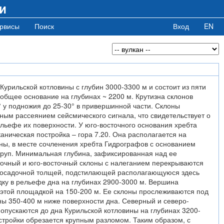
и
рвисы
Поиск
Вход
EN
Курильской котловины с глубин 3000-3300 м и состоит из пяти
общее основание на глубинах ~ 2200 м. Крутизна склонов
° у подножия до 25-30° в привершинной части. Склоны
ным рассеянием сейсмического сигнала, что свидетельствует о
льефе их поверхности. У юго-восточного основания хребта
ническая постройка – гора 7.20. Она располагается на
ны, в месте сочленения хребта Гидрографов с основанием
уруп. Минимальная глубина, зафиксированная над ее
точный и юго-восточный склоны с налеганием перекрываются
 осадочной толщей, подстилающей располагающуюся здесь
ку в рельефе дна на глубинах 2900-3000 м. Вершина
 этой площадкой на 150-200 м. Ее склоны прослеживаются под
ы 350-400 м ниже поверхности дна. Северный и северо-
опускаются до дна Курильской котловины на глубинах 3200-
стройки обрезается крупным разломом. Таким образом, с