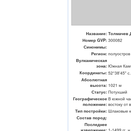
Название:
Толмачев 
Номер GVP:
300082
Синонимы:
Регион:
полуостров
Вулканическая
зона:
Южная Кам
Координаты:
52°38'45" с.
Абсолютная
высота:
1021 м
Статус:
Потухший
Географическое
В южной ча
положение:
востоку от 
Тип постройки:
Шлаковые 
Состав пород:
Последнее
извержение:
1-1499 гг. н