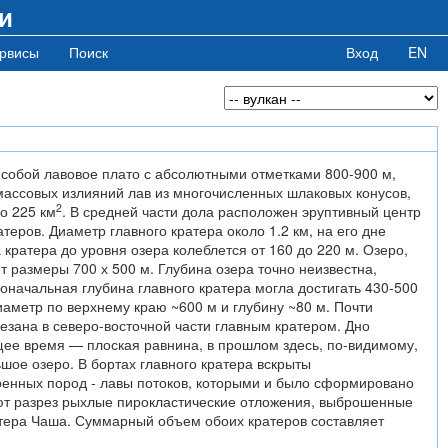
и
рвисы
Поиск
Вход
EN
 собой лавовое плато с абсолютными отметками 800-900 м,
массовых излияний лав из многочисленных шлаковых конусов,
2
о 225 км
. В средней части дола расположен эруптивный центр
теров. Диаметр главного кратера около 1.2 км, на его дне
 кратера до уровня озера колеблется от 160 до 220 м. Озеро,
т размеры 700 х 500 м. Глубина озера точно неизвестна,
оначальная глубина главного кратера могла достигать 430-500
аметр по верхнему краю ~600 м и глубину ~80 м. Почти
езана в северо-восточной части главным кратером. Дно
щее время — плоская равнина, в прошлом здесь, по-видимому,
шое озеро. В бортах главного кратера вскрыты
енных пород - лавы потоков, которыми и было сформировано
ют разрез рыхлые пирокластические отложения, выброшенные
атера Чаша. Суммарный объем обоих кратеров составляет