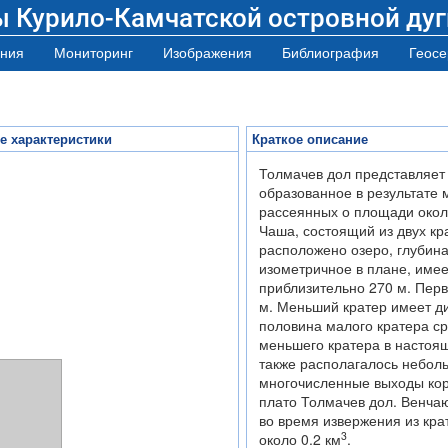
ы Курило-Камчатской островной дуг
ния
Мониторинг
Изображения
Библиография
Геосе
е характеристики
Краткое описание
Толмачев дол представляет
образованное в результате 
рассеянных о площади окол
Чаша, состоящий из двух кра
расположено озеро, глубина
изометричное в плане, имее
приблизительно 270 м. Перв
м. Меньший кратер имеет ди
половина малого кратера ср
меньшего кратера в настоя
также располагалось неболь
многочисленные выходы кор
плато Толмачев дол. Венча
во время извержения из кр
3
около 0.2 км
.