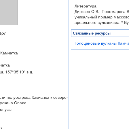
Литература
Дирксен О.В., Пономарева В
уникальный пример массовог
ареального вулканизма // Ву
Дол
Связанные ресурсы
Голоценовые вулканы Камча
 Камчатка
чатка
ш. 157°35'19" в.д.
сти полуострова Камчатка к северо-
вулкана Опала.
конусы
.э.