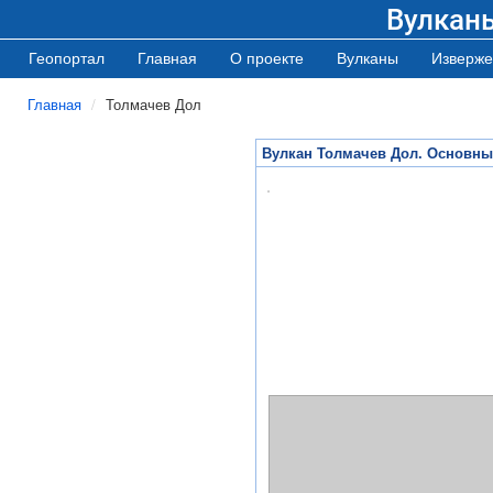
Вулкан
Геопортал
Главная
О проекте
Вулканы
Изверже
Главная
Толмачев Дол
Вулкан Толмачев Дол. Основны