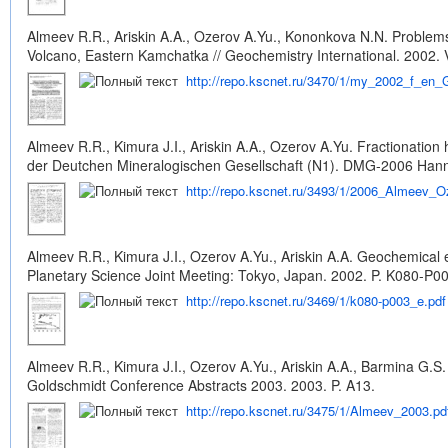
Almeev R.R., Ariskin A.A., Ozerov A.Yu., Kononkova N.N. Proble
Volcano, Eastern Kamchatka // Geochemistry International. 2002. V
http://repo.kscnet.ru/3470/1/my_2002_f_en_
Almeev R.R., Kimura J.I., Ariskin A.A., Ozerov A.Yu. Fractionati
der Deutchen Mineralogischen Gesellschaft (N1). DMG-2006 Hann
http://repo.kscnet.ru/3493/1/2006_Almeev_O
Almeev R.R., Kimura J.I., Ozerov A.Yu., Ariskin A.A. Geochemical
Planetary Science Joint Meeting: Tokyo, Japan. 2002. P. K080-P00
http://repo.kscnet.ru/3469/1/k080-p003_e.pdf
Almeev R.R., Kimura J.I., Ozerov A.Yu., Ariskin A.A., Barmina G.
Goldschmidt Conference Abstracts 2003. 2003. P. A13.
http://repo.kscnet.ru/3475/1/Almeev_2003.pd