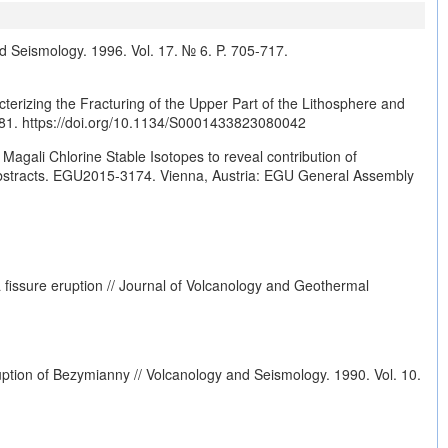
d Seismology. 1996. Vol. 17. № 6. P. 705-717.
erizing the Fracturing of the Upper Part of the Lithosphere and
981.
https://doi.org/10.1134/S0001433823080042
agali Chlorine Stable Isotopes to reveal contribution of
 Abstracts. EGU2015-3174. Vienna, Austria: EGU General Assembly
fissure eruption // Journal of Volcanology and Geothermal
ruption of Bezymianny // Volcanology and Seismology. 1990. Vol. 10.