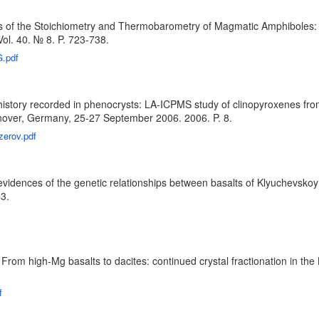
ms of the Stoichiometry and Thermobarometry of Magmatic Amphiboles
ol. 40. № 8. P. 723-738.
G.pdf
on history recorded in phenocrysts: LA-ICPMS study of clinopyroxenes 
over, Germany, 25-27 September 2006. 2006. P. 8.
zerov.pdf
 evidences of the genetic relationships between basalts of Klyuchevsk
3.
S. From high-Mg basalts to dacites: continued crystal fractionation i
f