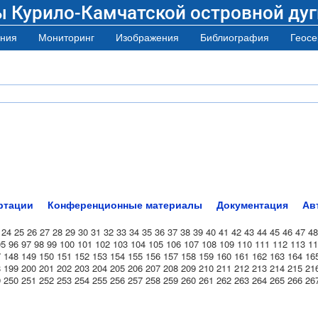
ы Курило-Камчатской островной дуг
ния
Мониторинг
Изображения
Библиография
Геосе
ртации
Конференционные материалы
Документация
Ав
24
25
26
27
28
29
30
31
32
33
34
35
36
37
38
39
40
41
42
43
44
45
46
47
48
95
96
97
98
99
100
101
102
103
104
105
106
107
108
109
110
111
112
113
11
7
148
149
150
151
152
153
154
155
156
157
158
159
160
161
162
163
164
16
8
199
200
201
202
203
204
205
206
207
208
209
210
211
212
213
214
215
21
9
250
251
252
253
254
255
256
257
258
259
260
261
262
263
264
265
266
26