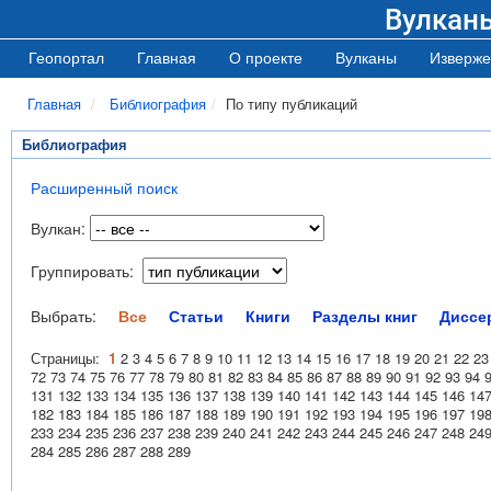
Вулкан
Геопортал
Главная
О проекте
Вулканы
Изверже
Главная
Библиография
По типу публикаций
Библиография
Расширенный поиск
Вулкан:
Группировать:
Выбрать:
Все
Статьи
Книги
Разделы книг
Диссе
Страницы:
1
2
3
4
5
6
7
8
9
10
11
12
13
14
15
16
17
18
19
20
21
22
23
72
73
74
75
76
77
78
79
80
81
82
83
84
85
86
87
88
89
90
91
92
93
94
131
132
133
134
135
136
137
138
139
140
141
142
143
144
145
146
14
182
183
184
185
186
187
188
189
190
191
192
193
194
195
196
197
19
233
234
235
236
237
238
239
240
241
242
243
244
245
246
247
248
24
284
285
286
287
288
289