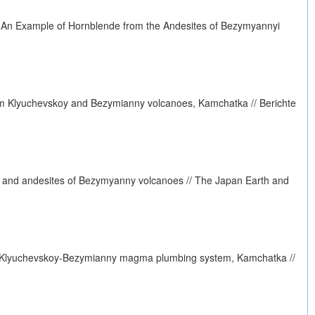
: An Example of Hornblende from the Andesites of Bezymyannyi
from Klyuchevskoy and Bezymianny volcanoes, Kamchatka // Berichte
oy and andesites of Bezymyanny volcanoes // The Japan Earth and
n the Klyuchevskoy-Bezymianny magma plumbing system, Kamchatka //