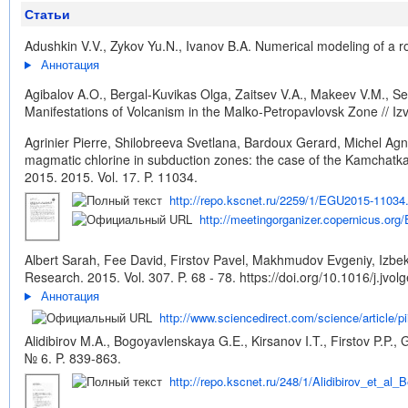
Статьи
Adushkin V.V., Zykov Yu.N., Ivanov B.A. Numerical modeling of a r
Аннотация
Agibalov A.O., Bergal-Kuvikas Olga, Zaitsev V.A., Makeev V.M., Se
Manifestations of Volcanism in the Malko-Petropavlovsk Zone // Iz
Agrinier Pierre, Shilobreeva Svetlana, Bardoux Gerard, Michel Agn
magmatic chlorine in subduction zones: the case of the Kamchatk
2015. 2015. Vol. 17. P. 11034.
http://repo.kscnet.ru/2259/1/EGU2015-11034
http://meetingorganizer.copernicus.o
Albert Sarah, Fee David, Firstov Pavel, Makhmudov Evgeniy, Izbe
Research. 2015. Vol. 307. P. 68 - 78.
https://doi.org/10.1016/j.jvo
Аннотация
http://www.sciencedirect.com/science/article/
Alidibirov M.A., Bogoyavlenskaya G.E., Kirsanov I.T., Firstov P.P.
№ 6. P. 839-863.
http://repo.kscnet.ru/248/1/Alidibirov_et_al