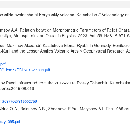
ockslide avalanche at Koryakskiy volcano, Kamchatka // Volcanology an
ntsov A.A. Relation between Morphometric Parameters of Relief Charact
vestiya, Atmospheric and Oceanic Physics. 2023. Vol. 59. № 8. P. 971-
es, Maximov Alexandr, Kalatcheva Elena, Ryabinin Gennady, Bonifacie M
a-Kuril and the Lesser Antilles Volcanic Arcs // Geophysical Research
.pdf
rg/EGU2015/EGU2015-11034.pdf
kov Pavel Infrasound from the 2012–2013 Plosky Tolbachik, Kamchatka 
lgeores.2015.08.019
pii/S0377027315002759
, Girina O.A., Belousov A.B., Zhdanova E.Yu., Malyshev A.I. The 1985 e
_Bezy1985.pdf