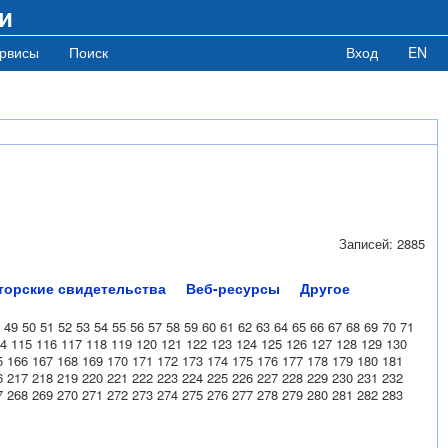
и
рвисы
Поиск
Вход
EN
Записей: 2885
торские свидетельства
Веб-ресурсы
Другое
49
50
51
52
53
54
55
56
57
58
59
60
61
62
63
64
65
66
67
68
69
70
71
4
115
116
117
118
119
120
121
122
123
124
125
126
127
128
129
130
5
166
167
168
169
170
171
172
173
174
175
176
177
178
179
180
181
6
217
218
219
220
221
222
223
224
225
226
227
228
229
230
231
232
7
268
269
270
271
272
273
274
275
276
277
278
279
280
281
282
283