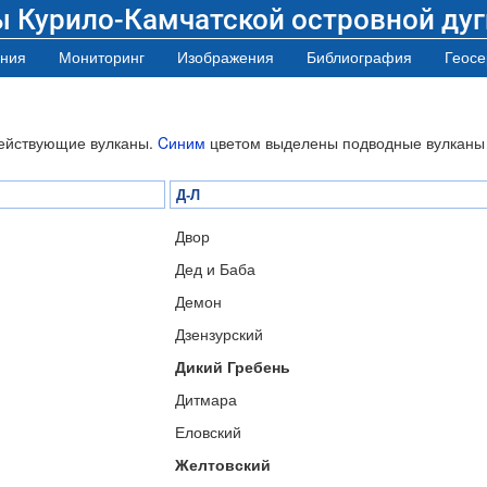
ы Курило-Камчатской островной дуг
ния
Мониторинг
Изображения
Библиография
Геосе
ействующие вулканы.
Cиним
цветом выделены подводные вулканы
Д-Л
Двор
Дед и Баба
Демон
Дзензурский
Дикий Гребень
Дитмара
Еловский
Желтовский