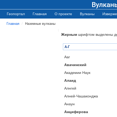
Вулкан
Геопортал
Главная
О проекте
Вулканы
Изверже
Главная
Наземные вулканы
Жирным
шрифтом выделены д
А-Г
Ааг
Авачинский
Академии Наук
Алаид
Алнгей
Алней-Чашаконджа
Анаун
Анциферова