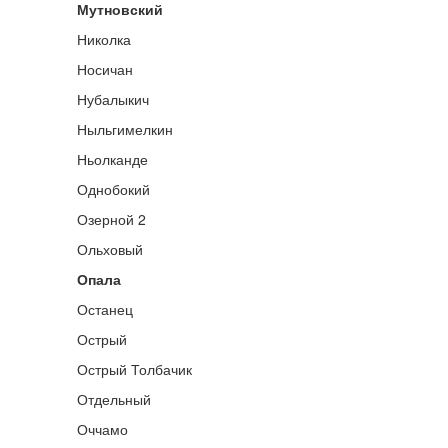
Мутновский
Николка
Носичан
Нубалыкич
Ныльгимелкин
Ньолканде
Однобокий
Озерной 2
Ольховый
Опала
Останец
Острый
Острый Толбачик
Отдельный
Оччамо