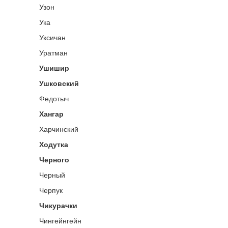
Узон
Ука
Уксичан
Уратман
Ушишир
Ушковский
Федотыч
Хангар
Харчинский
Ходутка
Черного
Черный
Черпук
Чикурачки
Чингейнгейн