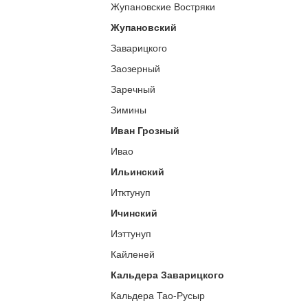
Жупановские Востряки
Жупановский
Заварицкого
Заозерный
Заречный
Зимины
Иван Грозный
Ивао
Ильинский
Итктунуп
Ичинский
Иэттунуп
Кайленей
Кальдера Заварицкого
Кальдера Тао-Русыр