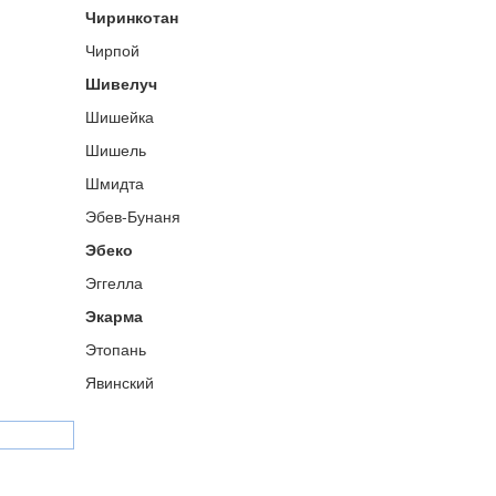
Чиринкотан
Чирпой
Шивелуч
Шишейка
Шишель
Шмидта
Эбев-Бунаня
Эбеко
Эггелла
Экарма
Этопань
Явинский