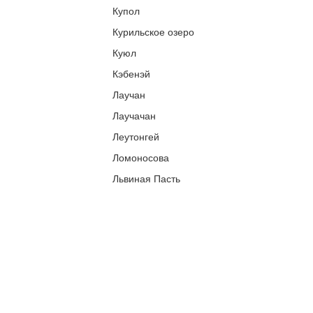
Купол
Курильское озеро
Куюл
Кэбенэй
Лаучан
Лаучачан
Леутонгей
Ломоносова
Львиная Пасть