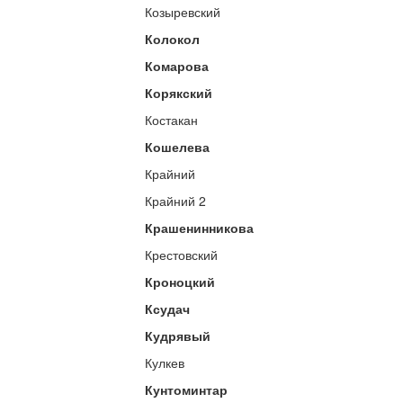
Козыревский
Колокол
Комарова
Корякский
Костакан
Кошелева
Крайний
Крайний 2
Крашенинникова
Крестовский
Кроноцкий
Ксудач
Кудрявый
Кулкев
Кунтоминтар