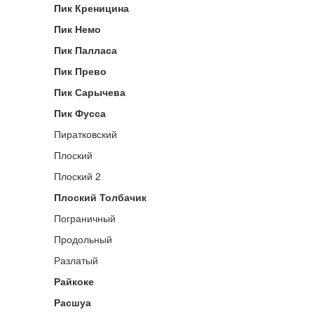
Пик Креницина
Пик Немо
Пик Палласа
Пик Прево
Пик Сарычева
Пик Фусса
Пиратковский
Плоский
Плоский 2
Плоский Толбачик
Пограничный
Продольный
Разлатый
Райкоке
Расшуа