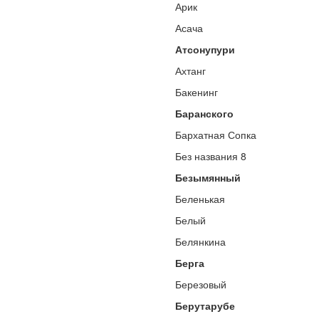
Арик
Асача
Атсонупури
Ахтанг
Бакенинг
Баранского
Бархатная Сопка
Без названия 8
Безымянный
Беленькая
Белый
Белянкина
Берга
Березовый
Берутарубе