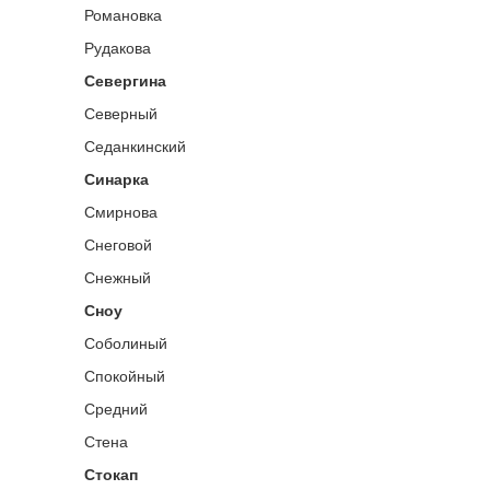
Романовка
Рудакова
Севергина
Северный
Седанкинский
Синарка
Смирнова
Снеговой
Снежный
Сноу
Соболиный
Спокойный
Средний
Стена
Стокап