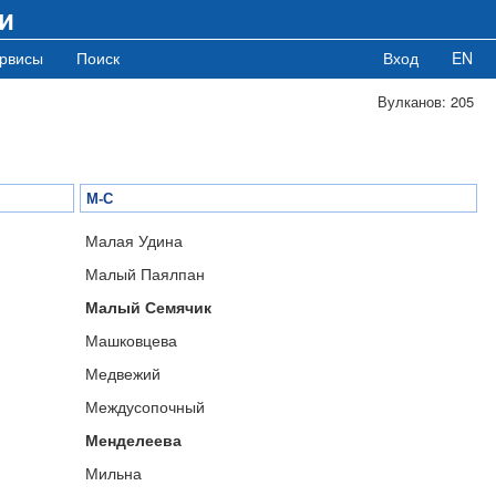
и
рвисы
Поиск
Вход
EN
Вулканов: 205
М-С
Малая Удина
Малый Паялпан
Малый Семячик
Машковцева
Медвежий
Междусопочный
Менделеева
Мильна