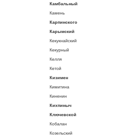
Камбальный
Камень
Карпинского
Карымский
Кекукнайский
Кекурный
Келля
Кетой
Кизимен
Кимитина
Киненин
Кихпиныч
Ключевской
Кобалан
Козельский