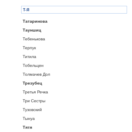
Т-Я
Татаринова
Тауншиц
Тебенькова
Терпук
Титила
Тобельцен
Толмачев Дол
Трезубец
Третья Речка
Три Сестры
Тузовский
Тынуа
Тятя