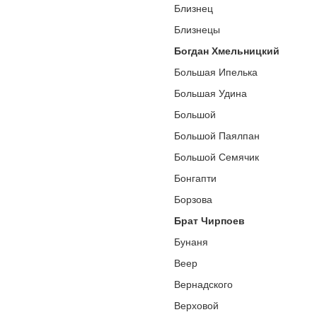
Близнец
Близнецы
Богдан Хмельницкий
Большая Ипелька
Большая Удина
Большой
Большой Паялпан
Большой Семячик
Бонгапти
Борзова
Брат Чирпоев
Бунаня
Веер
Вернадского
Верховой