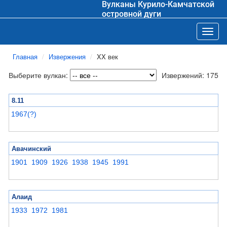
Вулканы Курило-Камчатской
островной дуги
Toggl
Главная
Извержения
XX век
Выберите вулкан:
Извержений: 175
8.11
1967(?)
Авачинский
1901
1909
1926
1938
1945
1991
Алаид
1933
1972
1981