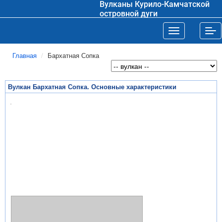
Вулканы Курило-Камчатской
островной дуги
Toggle navigat
Tog
Главная
Бархатная Сопка
Вулкан Бархатная Сопка. Основные характеристики