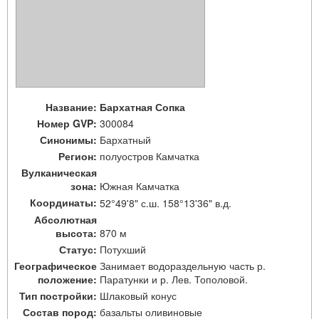
Название:
Бархатная Сопка
Номер GVP:
300084
Синонимы:
Бархатный
Регион:
полуостров Камчатка
Вулканическая
зона:
Южная Камчатка
Координаты:
52°49'8" с.ш. 158°13'36" в.д.
Абсолютная
высота:
870 м
Статус:
Потухший
Географическое
Занимает водораздельную часть р.
положение:
Паратунки и р. Лев. Тополовой.
Тип постройки:
Шлаковый конус
Состав пород:
базальты оливиновые