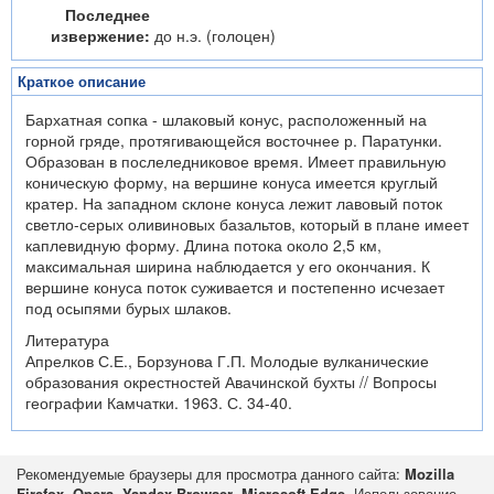
Последнее
извержение:
до н.э. (голоцен)
Краткое описание
Бархатная сопка - шлаковый конус, расположенный на
горной гряде, протягивающейся восточнее р. Паратунки.
Образован в послеледниковое время. Имеет правильную
коническую форму, на вершине конуса имеется круглый
кратер. На западном склоне конуса лежит лавовый поток
светло-серых оливиновых базальтов, который в плане имеет
каплевидную форму. Длина потока около 2,5 км,
максимальная ширина наблюдается у его окончания. К
вершине конуса поток суживается и постепенно исчезает
под осыпями бурых шлаков.
Литература
Апрелков С.Е., Борзунова Г.П. Молодые вулканические
образования окрестностей Авачинской бухты // Вопросы
географии Камчатки. 1963. С. 34-40.
Рекомендуемые браузеры для просмотра данного сайта:
Mozilla
Firefox
,
Opera
,
Yandex Browser
,
Microsoft Edge
. Использование