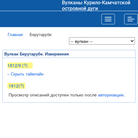
Вулканы Курило-Камчатской
островной дуги
Toggle navigat
Tog
Главная
Берутарубе
Вулкан Берутарубе. Извержения
1812/9 (?)
– Скрыть таймлайн
1812(?)
Просмотр описаний доступен только после
авторизации
.