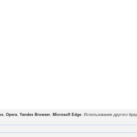
ox
,
Opera
,
Yandex Browser
,
Microsoft Edge
. Использование другого бра