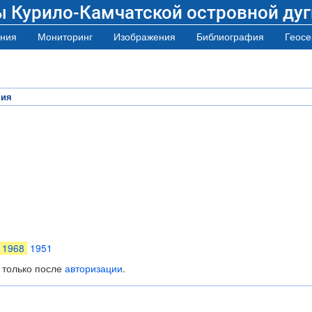
ы Курило-Камчатской островной дуг
ния
Мониторинг
Изображения
Библиография
Геосе
ния
1968
1951
 только после
авторизации
.