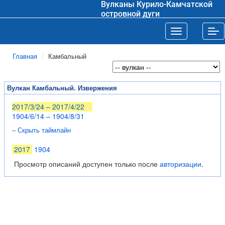
Вулканы Курило-Камчатской
островной дуги
Toggle navigat
Tog
Главная
Камбальный
Вулкан Камбальный. Извержения
2017/3/24 – 2017/4/22
1904/6/14 – 1904/8/31
– Скрыть таймлайн
2017
1904
Просмотр описаний доступен только после
авторизации
.