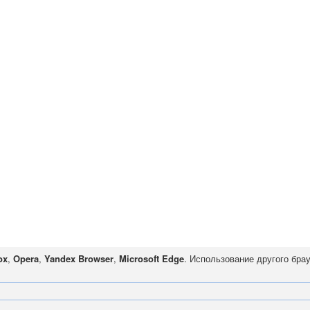
ox
,
Opera
,
Yandex Browser
,
Microsoft Edge
. Использование другого бра