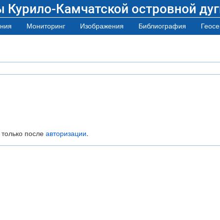
ы Курило-Камчатской островной дуг
ния
Мониторинг
Изображения
Библиография
Геосе
 только после
авторизации
.