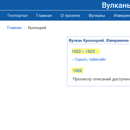
Вулкан
Геопортал
Главная
О проекте
Вулканы
Изверже
Главная
Кроноцкий
Вулкан Кроноцкий. Извержения
1922 – 1923
– Скрыть таймлайн
1922
Просмотр описаний доступен