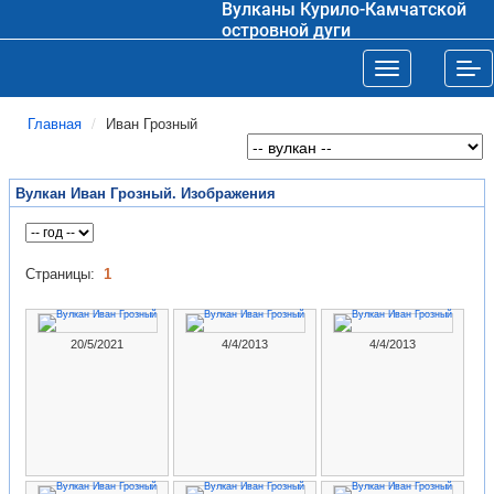
Вулканы Курило-Камчатской
островной дуги
Toggle navigat
Tog
Главная
Иван Грозный
Вулкан Иван Грозный. Изображения
Страницы:
1
20/5/2021
4/4/2013
4/4/2013