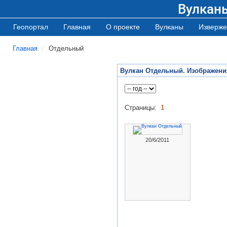
Вулкан
Геопортал
Главная
О проекте
Вулканы
Изверже
Главная
Отдельный
Вулкан Отдельный. Изображени
Страницы:
1
20/6/2011