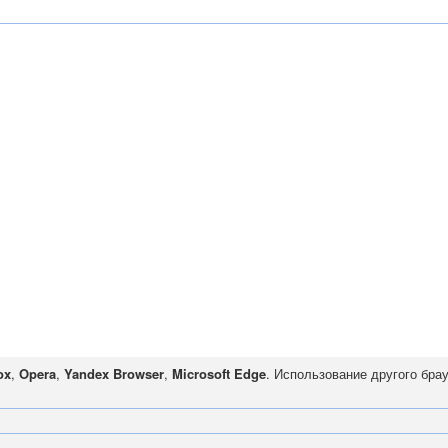
ox
,
Opera
,
Yandex Browser
,
Microsoft Edge
. Использование другого бра