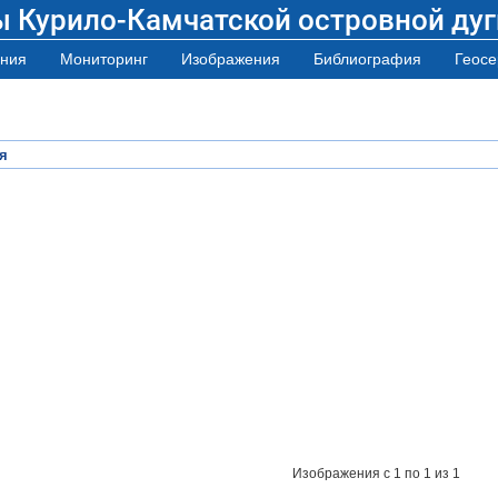
ы Курило-Камчатской островной дуг
ния
Мониторинг
Изображения
Библиография
Геосе
я
Изображения
с 1 по 1 из 1