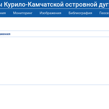
ы Курило-Камчатской островной дуг
ния
Мониторинг
Изображения
Библиография
Геосе
ажения