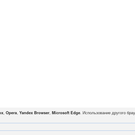
ox
,
Opera
,
Yandex Browser
,
Microsoft Edge
. Использование другого бра