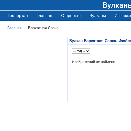
Вулкан
Геопортал
Главная
О проекте
Вулканы
Изверже
Главная
Бархатная Сопка
Вулкан Бархатная Сопка. Изобр
Изображений не найдено