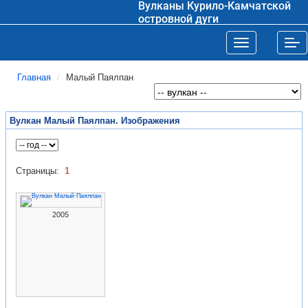
Вулканы Курило-Камчатской
островной дуги
Toggle navigat
Tog
Главная
Малый Паялпан
Вулкан Малый Паялпан. Изображения
Страницы:
1
2005