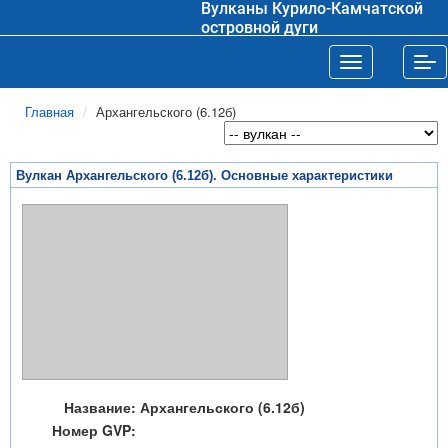
Вулканы Курило-Камчатской
островной дуги
Toggle navigat
Tog
Главная
Архангельского (6.12б)
Вулкан Архангельского (6.12б). Основные характеристики
Название:
Архангельского (6.12б)
Номер GVP: