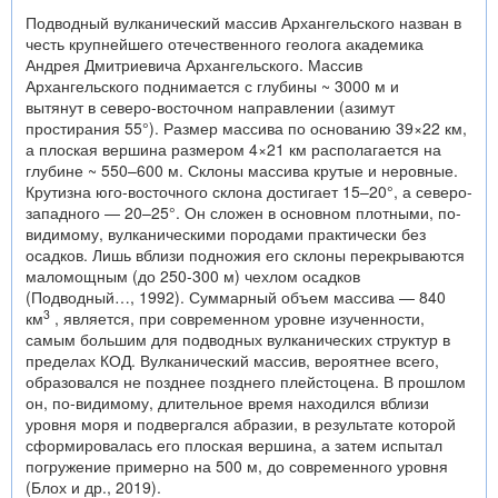
Подводный вулканический массив Архангельского назван в
честь крупнейшего отечественного геолога академика
Андрея Дмитриевича Архангельского. Массив
Архангельского поднимается с глубины ~ 3000 м и
вытянут в северо-восточном направлении (азимут
простирания 55°). Размер массива по основанию 39×22 км,
а плоская вершина размером 4×21 км располагается на
глубине ~ 550–600 м. Склоны массива крутые и неровные.
Крутизна юго-восточного склона достигает 15–20°, а северо-
западного — 20–25°. Он сложен в основном плотными, по-
видимому, вулканическими породами практически без
осадков. Лишь вблизи подножия его склоны перекрываются
маломощным (до 250-300 м) чехлом осадков
(Подводный…, 1992). Суммарный объем массива — 840
3
км
, является, при современном уровне изученности,
самым большим для подводных вулканических структур в
пределах КОД. Вулканический массив, вероятнее всего,
образовался не позднее позднего плейстоцена. В прошлом
он, по-видимому, длительное время находился вблизи
уровня моря и подвергался абразии, в результате которой
сформировалась его плоская вершина, а затем испытал
погружение примерно на 500 м, до современного уровня
(Блох и др., 2019).