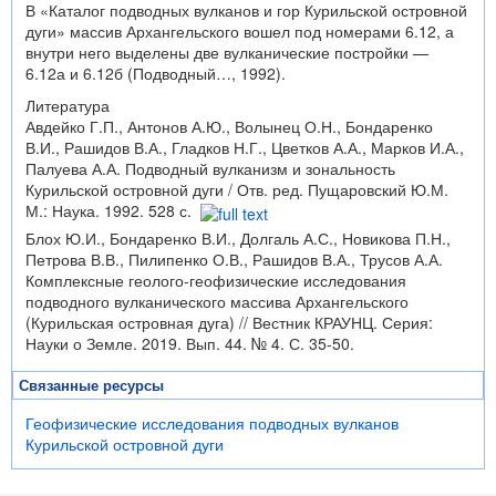
В «Каталог подводных вулканов и гор Курильской островной
дуги» массив Архангельского вошел под номерами 6.12, а
внутри него выделены две вулканические постройки —
6.12а и 6.12б (Подводный…, 1992).
Литература
Авдейко Г.П., Антонов А.Ю., Волынец О.Н., Бондаренко
В.И., Рашидов В.А., Гладков Н.Г., Цветков А.А., Марков И.А.,
Палуева А.А. Подводный вулканизм и зональность
Курильской островной дуги / Отв. ред. Пущаровский Ю.М.
М.: Наука. 1992. 528 с.
Блох Ю.И., Бондаренко В.И., Долгаль А.С., Новикова П.Н.,
Петрова В.В., Пилипенко О.В., Рашидов В.А., Трусов А.А.
Комплексные геолого-геофизические исследования
подводного вулканического массива Архангельского
(Курильская островная дуга) // Вестник КРАУНЦ. Серия:
Науки о Земле. 2019. Вып. 44. № 4. С. 35-50.
Связанные ресурсы
Геофизические исследования подводных вулканов
Курильской островной дуги