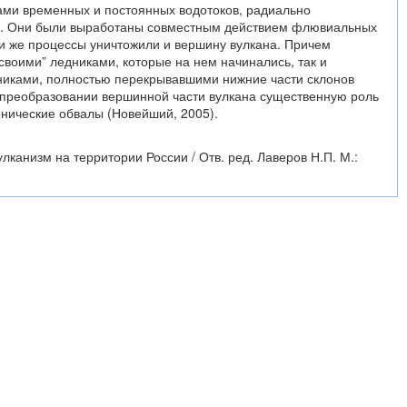
ами временных и постоянных водотоков, радиально
. Они были выработаны совместным действием флювиальных
ти же процессы уничтожили и вершину вулкана. Причем
своими” ледниками, которые на нем начинались, так и
иками, полностью перекрывавшими нижние части склонов
В преобразовании вершинной части вулкана существенную роль
нические обвалы (Новейший, 2005).
канизм на территории России / Отв. ред. Лаверов Н.П. М.: