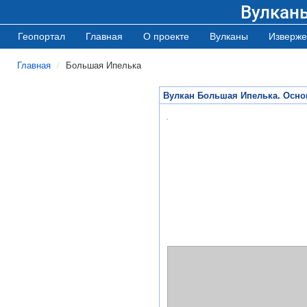
Вулкан
Геопортал
Главная
О проекте
Вулканы
Изверже
Главная
Большая Ипелька
Вулкан Большая Ипелька. Осно