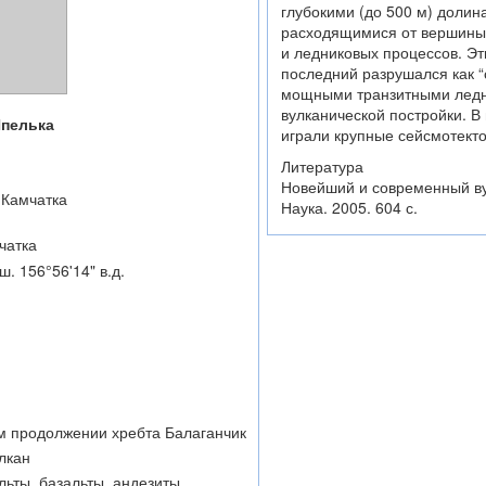
глубокими (до 500 м) долин
расходящимися от вершины
и ледниковых процессов. Э
последний разрушался как “
мощными транзитными ледн
вулканической постройки. 
пелька
играли крупные сейсмотекто
Литература
Новейший и современный вул
 Камчатка
Наука. 2005. 604 с.
чатка
ш. 156°56'14" в.д.
м продолжении хребта Балаганчик
лкан
льты, базальты, андезиты