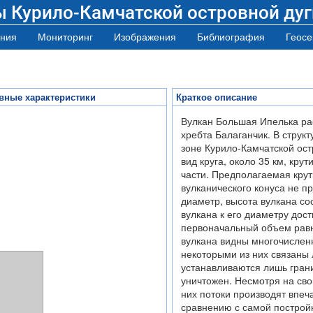
ы Курило-Камчатской островной дуг
ния
Мониторинг
Изображения
Библиография
Геосе
вные характеристики
Краткое описание
Вулкан Большая Ипелька ра
хребта Балаганчик. В струк
зоне Курило-Камчатской ост
вид круга, около 35 км, крут
части. Предполагаемая крут
вулканического конуса не п
диаметр, высота вулкана со
вулкана к его диаметру дост
первоначальный объем рав
вулкана видны многочислен
некоторыми из них связаны
устанавливаются лишь грани
уничтожен. Несмотря на сво
них потоки производят впеч
сравнению с самой построй