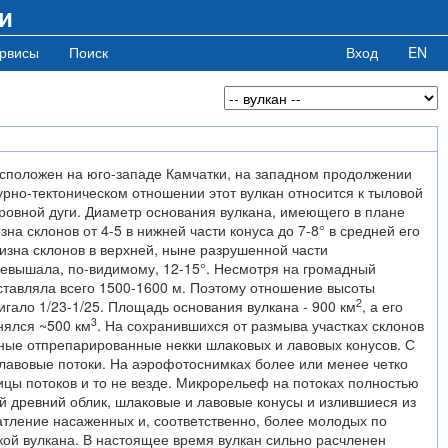
и
рвисы
Поиск
Вход
EN
сположен на юго-западе Камчатки, на западном продолжении
турно-тектоническом отношении этот вулкан относится к тыловой
ровной дуги. Диаметр основания вулкана, имеющего в плане
изна склонов от 4-5 в нижней части конуса до 7-8° в средней его
изна склонов в верхней, ныне разрушенной части
ревышала, по-видимому, 12-15°. Несмотря на громадный
ставляла всего 1500-1600 м. Поэтому отношение высоты
2
игало 1/23-1/25. Площадь основания вулкана - 900 км
, а его
3
нялся ~500 км
. На сохранившихся от размыва участках склонов
ные отпрепарированные некки шлаковых и лавовых конусов. С
 лавовые потоки. На аэрофотоснимках более или менее четко
цы потоков и то не везде. Микрорельеф на потоках полностью
й древний облик, шлаковые и лавовые конусы и излившиеся из
атление насаженных и, соответственно, более молодых по
кой вулкана. В настоящее время вулкан сильно расчленен