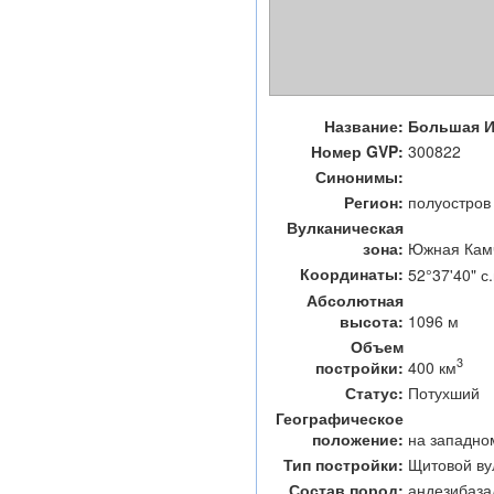
Название:
Большая И
Номер GVP:
300822
Синонимы:
Регион:
полуостров
Вулканическая
зона:
Южная Кам
Координаты:
52°37'40" с.
Абсолютная
высота:
1096 м
Объем
3
400 км
постройки:
Статус:
Потухший
Географическое
положение:
на западно
Тип постройки:
Щитовой ву
Состав пород:
андезибаза