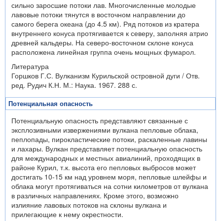
сильно заросшие потоки лав. Многочисленные молодые
лавовые потоки тянутся в восточном направлении до
самого берега океана (до 4.5 км). Ряд потоков из кратера
внутреннего конуса протягивается к северу, заполняя атрио
древней кальдеры. На северо-восточном склоне конуса
расположена линейная группа очень мощных фумарол.
Литература
Горшков Г.С. Вулканизм Курильской островной дуги / Отв.
ред. Рудич К.Н. М.: Наука. 1967. 288 с.
Потенциальная опасность
Потенциальную опасность представляют связанные с
эксплозивными извержениями вулкана пепловые облака,
пеплопады, пирокластические потоки, раскаленные лавины
и лахары. Вулкан представляет потенциальную опасность
для международных и местных авиалиний, проходящих в
районе Курил, т.к. высота его пепловых выбросов может
достигать 10-15 км над уровнем моря, пепловые шлейфы и
облака могут протягиваться на сотни километров от вулкана
в различных направлениях. Кроме этого, возможно
излияние лавовых потоков на склоны вулкана и
прилегающие к нему окрестности.