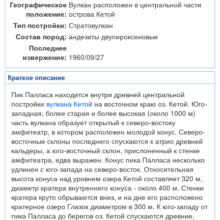
Географическое
Вулкан расположен в центральной части
положение:
острова Кетой
Тип постройки:
Стратовулкан
Состав пород:
андезиты двупироксеновые
Последнее
извержение:
1960/09/27
Краткое описание
Пик Палласа находится внутри древней центральной
постройки
вулкана Кетой
на восточном краю оз. Кетой. Юго-
западная, более старая и более высокая (около 1000 м)
часть вулкана образует открытый к северо-востоку
амфитеатр, в котором расположен молодой конус. Северо-
восточные склоны последнего спускаются к атрио древней
кальдеры, а юго-восточный склон, прислоненный к стенке
амфитеатра, едва выражен. Конус пика Палласа несколько
удлинен с юго-запада на северо-восток. Относительная
высота конуса над уровнем озера Кетой составляет 320 м,
диаметр кратера внутреннего конуса - около 400 м. Стенки
кратера круто обрываются вниз, и на дне его расположено
кратерное озеро Глазок диаметром в 300 м. К юго-западу от
пика Палласа до берегов оз. Кетой спускаются древние,