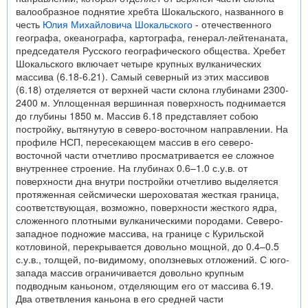
валообразное поднятие хребта Шокальского, названного в
честь
Юлия Михайловича Шокальского
- отечественного
географа, океанографа, картографа, генерал-лейтенаната,
председателя Русского географического общества. Хребет
Шокальского включает четыре крупных вулканических
массива (6.18-6.21). Самый северный из этих массивов
(6.18) отделяется от верхней части склона глубинами 2300-
2400 м. Уплощенная вершинная поверхность поднимается
до глубины 1850 м. Массив 6.18 представляет собою
постройку, вытянутую в северо-восточном направлении. На
профиле НСП, пересекающем массив в его северо-
восточной части отчетливо просматривается ее сложное
внутреннее строение. На глубинах 0.6–1.0 с.у.в. от
поверхности дна внутри постройки отчетливо выделяется
протяженная сейсмически шероховатая жесткая граница,
соответствующая, возможно, поверхности жесткого ядра,
сложенного плотными вулканическими породами. Северо-
западное подножие массива, на границе с Курильской
котловиной, перекрывается довольно мощной, до 0.4–0.5
с.у.в., толщей, по-видимому, оползневых отложений. С юго-
запада массив ограничивается довольно крупным
подводным каньоном, отделяющим его от массива 6.19.
Два ответвления каньона в его средней части