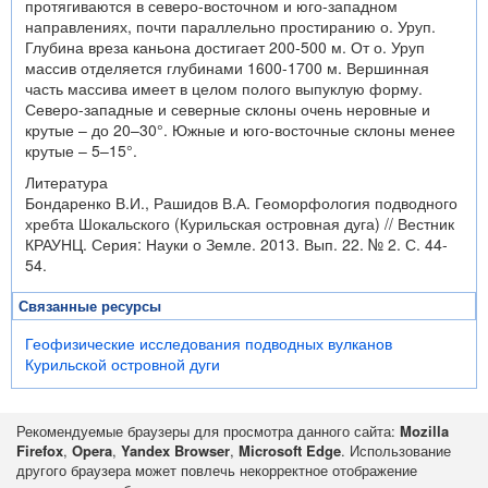
протягиваются в северо-восточном и юго-западном
направлениях, почти параллельно простиранию о. Уруп.
Глубина вреза каньона достигает 200-500 м. От о. Уруп
массив отделяется глубинами 1600-1700 м. Вершинная
часть массива имеет в целом полого выпуклую форму.
Северо-западные и северные склоны очень неровные и
крутые – до 20–30°. Южные и юго-восточные склоны менее
крутые – 5–15°.
Литература
Бондаренко В.И., Рашидов В.А. Геоморфология подводного
хребта Шокальского (Курильская островная дуга) // Вестник
КРАУНЦ. Серия: Науки о Земле. 2013. Вып. 22. № 2. С. 44-
54.
Связанные ресурсы
Геофизические исследования подводных вулканов
Курильской островной дуги
Рекомендуемые браузеры для просмотра данного сайта:
Mozilla
Firefox
,
Opera
,
Yandex Browser
,
Microsoft Edge
. Использование
другого браузера может повлечь некорректное отображение