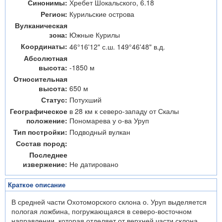
Синонимы:
Хребет Шокальского, 6.18
Регион:
Курильские острова
Вулканическая
зона:
Южные Курилы
Координаты:
46°16'12" с.ш. 149°46'48" в.д.
Абсолютная
высота:
-1850 м
Относительная
высота:
650 м
Статус:
Потухший
Географическое
в 28 км к северо-западу от Скалы
положение:
Пономарева у о-ва Уруп
Тип постройки:
Подводный вулкан
Состав пород:
Последнее
извержение:
Не датировано
Краткое описание
В средней части Охотоморского склона о. Уруп выделяется
пологая ложбина, погружающаяся в северо-восточном
направлении, которая отделяет от верхней части склона