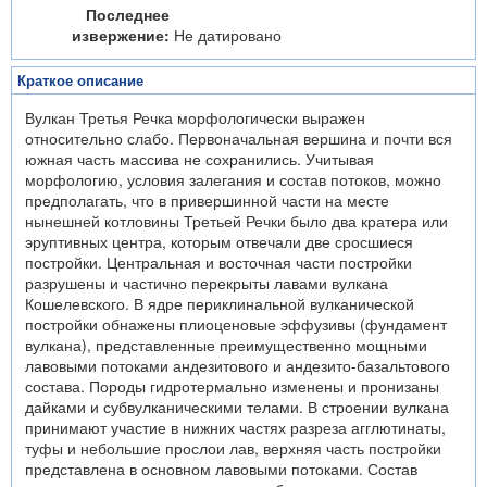
Последнее
извержение:
Не датировано
Краткое описание
Вулкан Третья Речка морфологически выражен
относительно слабо. Первоначальная вершина и почти вся
южная часть массива не сохранились. Учитывая
морфологию, условия залегания и состав потоков, можно
предполагать, что в привершинной части на месте
нынешней котловины Третьей Речки было два кратера или
эруптивных центра, которым отвечали две сросшиеся
постройки. Центральная и восточная части постройки
разрушены и частично перекрыты лавами вулкана
Кошелевского. В ядре периклинальной вулканической
постройки обнажены плиоценовые эффузивы (фундамент
вулкана), представленные преимущественно мощными
лавовыми потоками андезитового и андезито-базальтового
состава. Породы гидротермально изменены и пронизаны
дайками и субвулканическими телами. В строении вулкана
принимают участие в нижних частях разреза агглютинаты,
туфы и небольшие прослои лав, верхняя часть постройки
представлена в основном лавовыми потоками. Состав