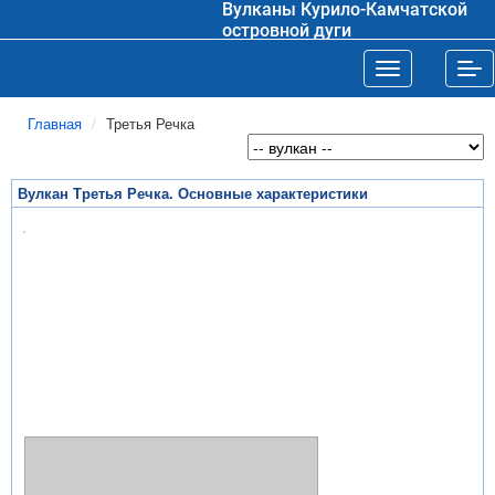
Вулканы Курило-Камчатской
островной дуги
Toggle navigat
Tog
Главная
Третья Речка
Вулкан Третья Речка. Основные характеристики