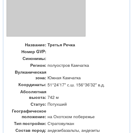
Название:
Третья Речка
Номер GVP:
Синонимы:
Регион:
полуостров Камчатка
Вулканическая
зона:
Южная Камчатка
Координаты:
51°24'17" с.ш. 156°36'32" в.д.
Абсолютная
высота:
742 м
Статус:
Потухший
Географическое
положение:
на Охотском побережье
Тип постройки:
Стратовулкан
Состав пород:
андезибазальты, андезиты