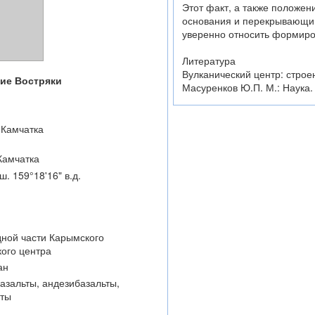
Этот факт, а также положе
основания и перекрывающи
уверенно относить формиро
Литература
Вулканический центр: строен
ие Востряки
Масуренков Ю.П. М.: Наука. 
 Камчатка
Камчатка
ш. 159°18'16" в.д.
дной части Карымского
кого центра
ан
базальты, андезибазальты,
иты