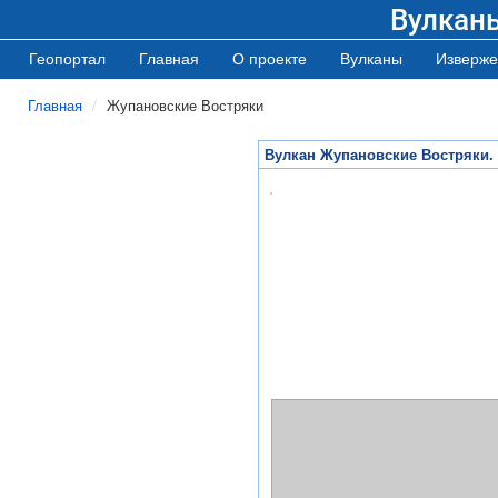
Вулкан
Геопортал
Главная
О проекте
Вулканы
Изверже
Главная
Жупановские Востряки
Вулкан Жупановские Востряки.