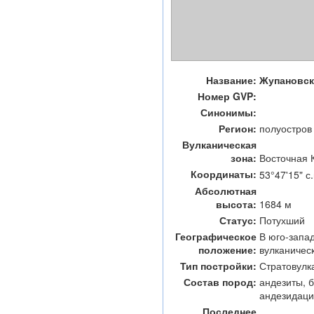
Название:
Жупановск
Номер GVP:
Синонимы:
Регион:
полуостров
Вулканическая
зона:
Восточная 
Координаты:
53°47'15" с.
Абсолютная
высота:
1684 м
Статус:
Потухший
Географическое
В юго-запа
положение:
вулканичес
Тип постройки:
Стратовулк
Состав пород:
андезиты, 
андезидац
Последнее