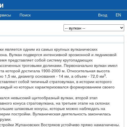
и
рвисы
Поиск
Вход
EN
ки является одним из самых крупных вулканических
она. Вулкан подвергся интенсивной эрозионной и ледниковой
ремя представляет собой систему крутопадающих
ассеченных троговыми долинами. Первоначально вулкан имел
та которой достигала 1900-2000 м. Относительная высота
3
 1,5 км, диаметр основания - 14 км, а объем - 72,0 км
.
тавляют собой типичный стратовулкан, в истории которого
 каждый нз которых характеризовался формированием своего
ался невысокий щитообразный вулкан, второй этап
авного конуса стратовулкана, на третьем этапе на склонах
большие шлаковые конусы, которые можно наблюдать на
ерии постройки. Вулканическая деятельность закончилась
рузии.
остройки Жупановских Востряков устойчиво прямо намагничены.