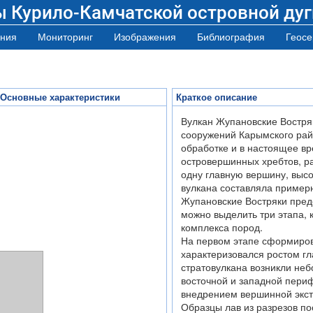
ы Курило-Камчатской островной дуг
ния
Мониторинг
Изображения
Библиография
Геосе
 Основные характеристики
Краткое описание
Вулкан Жупановские Востря
сооружений Карымского рай
обработке и в настоящее в
островершинных хребтов, р
одну главную вершину, высо
вулкана составляла примерно
Жупановские Востряки предс
можно выделить три этапа,
комплекса пород.
На первом этапе сформиров
характеризовался ростом гл
стратовулкана возникли не
восточной и западной периф
внедрением вершинной экст
Образцы лав из разрезов п