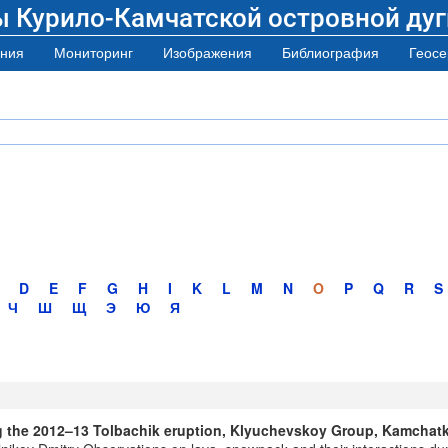
ы Курило-Камчатской островной дуг
ния
Мониторинг
Изображения
Библиография
Геосе
D
E
F
G
H
I
K
L
M
N
O
P
Q
R
S
Ч
Ш
Щ
Э
Ю
Я
ng the 2012–13 Tolbachik eruption, Klyuchevskoy Group, Kamchat