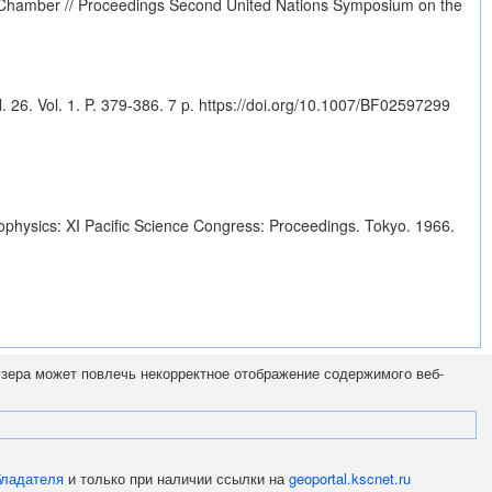
nic Chamber // Proceedings Second United Nations Symposium on the
. 26. Vol. 1. P. 379-386. 7 p.
https://doi.org/10.1007/BF02597299
geophysics: XI Pacific Science Congress: Proceedings. Tokyo. 1966.
узера может повлечь некорректное отображение содержимого веб-
бладателя
и только при наличии ссылки на
geoportal.kscnet.ru