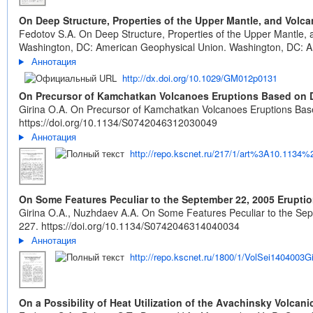
On Deep Structure, Properties of the Upper Mantle, and Volca
Fedotov S.A. On Deep Structure, Properties of the Upper Mantle, a
Washington, DC: American Geophysical Union. Washington, DC: Am
Аннотация
http://dx.doi.org/10.1029/GM012p0131
On Precursor of Kamchatkan Volcanoes Eruptions Based on Da
Girina O.A. On Precursor of Kamchatkan Volcanoes Eruptions Based 
https://doi.org/10.1134/S0742046312030049
Аннотация
http://repo.kscnet.ru/217/1/art%3A10.113
On Some Features Peculiar to the September 22, 2005 Erupti
Girina O.A., Nuzhdaev A.A. On Some Features Peculiar to the Sept
227.
https://doi.org/10.1134/S0742046314040034
Аннотация
http://repo.kscnet.ru/1800/1/VolSei1404003G
On a Possibility of Heat Utilization of the Avachinsky Volcan