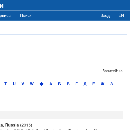
и
рвисы
Поиск
Вход
EN
Записей: 29
T
U
V
W
�
А
Б
В
Г
Д
Е
Ж
З
ka, Russia
(2015)