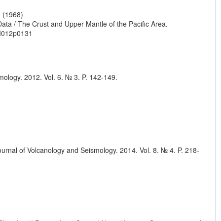
a
(1968)
ata / The Crust and Upper Mantle of the Pacific Area.
M012p0131
ology. 2012. Vol. 6. № 3. P. 142-149.
rnal of Volcanology and Seismology. 2014. Vol. 8. № 4. P. 218-