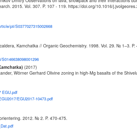
ikov Dmitry Observations on lava, snowpack and their interactions du
rch. 2015. Vol. 307. P. 107 - 119.
https://doi.org/10.1016/j.jvolgeore
article/pii/S0377027315002668
 caldera, Kamchatka // Organic Geochemistry. 1998. Vol. 29. № 1–3. P.
pii/S0146638098001296
(Kamchatka)
(2017)
ander, Wörner Gerhard Olivine zoning in high-Mg basalts of the Shive
17 EGU.pdf
rg/EGU2017/EGU2017-10473.pdf
rientering. 2012. № 2. P. 470-475.
_Dat.pdf