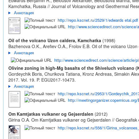
Edwards Benjamin R., Belousov Alexander, Belousova Marina, Meln
Kamchatka, Russia // Journal of Volcanology and Geothermal Resea
Аннотация
http://repo.kscnet.ru/2529/1/edwards etal.pdf
http://www.sciencedirect.com/science/
Oil of the volcano Uzon caldera, Kamchatka
(1998)
Bazhenova O.K., Arefiev O.A., Frolov E.B. Oil of the volcano Uzon
Аннотация
http://www.sciencedirect.com/science/article/
Olivine zoning in high-Mg basalts of the Shiveluch volcano 
Gordeychik Boris, Churikova Tatiana, Kronz Andreas, Simakin Alex
2017. Vol. 19. P. EGU2017-10473.
Аннотация
http://repo.kscnet.ru/2953/1/Gordeychik_20
http://meetingorganizer.copernicus.o
Om Kamtjatkas vulkaner og Gejserdalen
(2012)
Girina O.A. Om Kamtjatkas vulkaner og Gejserdalen // Geografisk o
http://repo.kscnet.ru/556/1/Girina_volcanoes