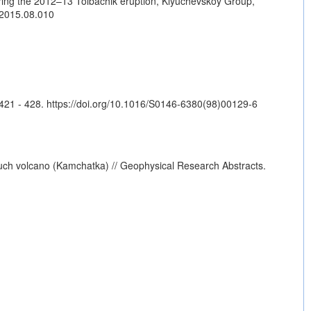
ring the 2012–13 Tolbachik eruption, Klyuchevskoy Group,
s.2015.08.010
 421 - 428.
https://doi.org/10.1016/S0146-6380(98)00129-6
luch volcano (Kamchatka) // Geophysical Research Abstracts.