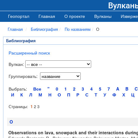
Вулкан
Геопортал
Главная
О проекте
Вулканы
Изверже
Главная
Библиография
По названиям
O
Библиография
Расширенный поиск
Вулкан:
Группировать:
Выбрать:
Все
"
0
1
2
3
4
5
7
A
B
C
И
К
Л
М
Н
О
П
Р
С
Т
У
Ф
Х
Ц
Страницы:
1
2
3
O
Observations on lava, snowpack and their interactions duri