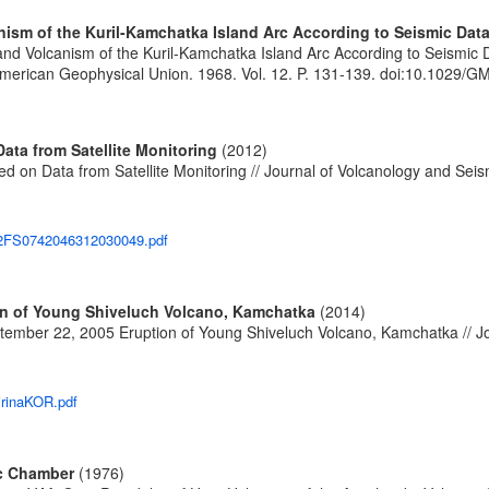
nism of the Kuril-Kamchatka Island Arc According to Seismic Dat
nd Volcanism of the Kuril-Kamchatka Island Arc According to Seismic D
erican Geophysical Union. 1968. Vol. 12. P. 131-139.
doi:10.1029/G
ta from Satellite Monitoring
(2012)
on Data from Satellite Monitoring // Journal of Volcanology and Seism
4%2FS0742046312030049.pdf
on of Young Shiveluch Volcano, Kamchatka
(2014)
ember 22, 2005 Eruption of Young Shiveluch Volcano, Kamchatka // Jou
irinaKOR.pdf
ic Chamber
(1976)