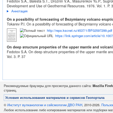
Fedotov S.A., Balesta S.T., Droznin V.A., Masurenkov Yu.P., Sugr
Development and Use of Geothermal Resources. 1976. Vol. 1. P. 
Аннотация
On a possibility of forecasting of Bezymianny volcano erupti
Tokarev P.I. On a possibility of forecasting of Bezymianny volcano e
http://repo.kscnet.ru/4537/1/BF02597299.pdf
https://link.springer.com/article/10.10
On deep structure properties of the upper mantle and volcanis
Fedotov S.A. On deep structure properties of the upper mantle and 
Vol. 3. P. 37
Рекомендуемые браузеры для просмотра данного сайта:
Mozilla Firef
страниц.
Условия использования материалов и сервисов Геопортала
©
Институт вулканологии и сейсмологии ДВО РАН
, 2010-2026.
Пользо
Любое использование либо копирование материалов или подборки м