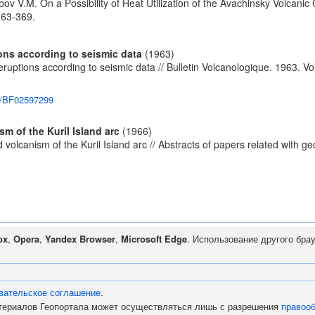
obov V.M. On a Possibility of Heat Utilization of the Avachinsky Volca
363-369.
ons according to seismic data
(1963)
ruptions according to seismic data // Bulletin Volcanologique. 1963. Vol
07/BF02597299
m of the Kuril Island arc
(1966)
volcanism of the Kuril Island arc // Abstracts of papers related with 
ox
,
Opera
,
Yandex Browser
,
Microsoft Edge
. Использование другого бра
вательское соглашение
.
атериалов Геопортала может осуществляться лишь с разрешения
правоо