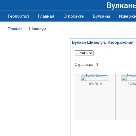
Вулкан
Геопортал
Главная
О проекте
Вулканы
Изверже
Главная
Шивелуч
Вулкан Шивелуч. Изображения
Страницы:
1
10/4/2019
14/6/