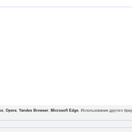
ox
,
Opera
,
Yandex Browser
,
Microsoft Edge
. Использование другого бра