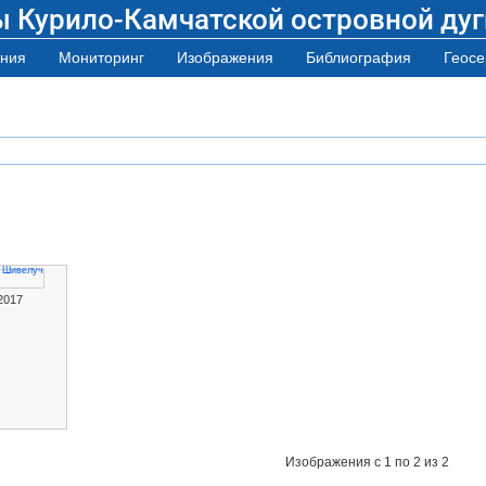
ы Курило-Камчатской островной дуг
ния
Мониторинг
Изображения
Библиография
Геосе
2017
Изображения
с 1 по 2 из 2