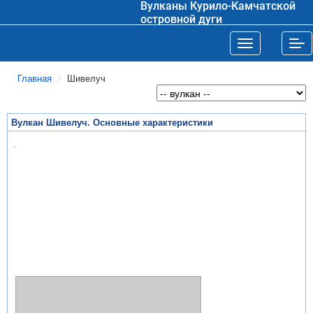
Вулканы Курило-Камчатской
островной дуги
Toggle navigat
Tog
Главная
Шивелуч
Вулкан Шивелуч. Основные характеристики