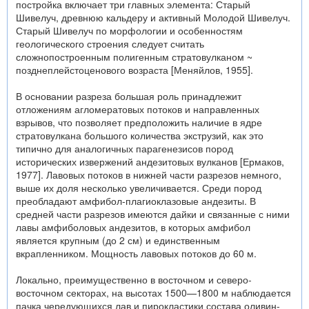
постройка включает три главных элемента: Старый
Шивелуч, древнюю кальдеру и активный Молодой Шивелуч.
Старый Шивелуч по морфологии и особенностям
геологического строения следует считать
сложнопостроенным полигенным стратовулканом ~
позднеплейстоценового возраста [Меняйлов, 1955].
В основании разреза большая роль принадлежит
отложениям агломератовых потоков и направленных
взрывов, что позволяет предположить наличие в ядре
стратовулкана большого количества экструзий, как это
типично для аналогичных парагенезисов пород
исторических извержений андезитовых вулканов [Ермаков,
1977]. Лавовых потоков в нижней части разрезов немного,
выше их доля несколько увеличивается. Среди пород
преобладают амфибол-плагиоклазовые андезиты. В
средней части разрезов имеются дайки и связанные с ними
лавы амфиболовых андезитов, в которых амфибол
является крупным (до 2 см) и единственным
вкрапленником. Мощность лавовых потоков до 60 м.
Локально, преимущественно в восточном и северо-
восточном секторах, на высотах 1500—1800 м наблюдается
пачка чередующихся лав и пирокластики состава оливин-