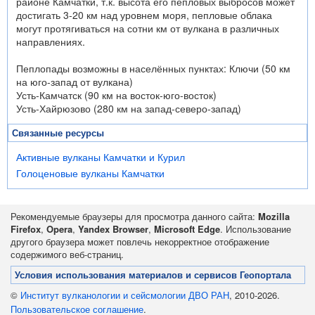
районе Камчатки, т.к. высота его пепловых выбросов может
достигать 3-20 км над уровнем моря, пепловые облака
могут протягиваться на сотни км от вулкана в различных
направлениях.
Пеплопады возможны в населённых пунктах: Ключи (50 км
на юго-запад от вулкана)
Усть-Камчатск (90 км на восток-юго-восток)
Усть-Хайрюзово (280 км на запад-северо-запад)
Связанные ресурсы
Активные вулканы Камчатки и Курил
Голоценовые вулканы Камчатки
Рекомендуемые браузеры для просмотра данного сайта:
Mozilla
Firefox
,
Opera
,
Yandex Browser
,
Microsoft Edge
. Использование
другого браузера может повлечь некорректное отображение
содержимого веб-страниц.
Условия использования материалов и сервисов Геопортала
©
Институт вулканологии и сейсмологии ДВО РАН
, 2010-2026.
Пользовательское соглашение
.