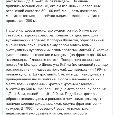
расстоянии до 40—45 км от кальдеры. По очень
приблизительной оценке, объем взрывных и обвальных
3
отложений составил 50—60 км
, мощность достигала
многих сотен метров; сейчас видимая мощность этих толщ
превышает 200 м.
На дне кальдеры несколько эксцентрично, ближе к ее
северо-западному краю, располагается действующий
вулканический аппарат Молодой Шивелуч, образованный
множеством слившихся между собой андезитовых
экструзивных куполов и их агломератовых мантий. С частью
куполов связаны короткие и мощные (на фронте до 100 м)
"каплевидные" лавовые потоки. Поперечник основания
постройки Молодого Шивелуча 6x7 км (по внешней границе
распространения лавовых потоков). До извержения 1964 г.
четыре купола (Центральный, Суелич и др.) находились в
привершинной части вулкана. После извержения на их
месте возник сдвоенный кратер с крутыми стенками
высотой до 600 м. Наибольший диаметр северной воронки
1,7—1,8 км, южной — 1,9—2,0 км. Подобные кратеры
образовывались здесь и раньше, о чем свидетельствует
наличие хорошо сохранившихся, свежих фрагментов их
уступов. В 1980 г. в северной воронке начал расти
андезитовый экструзивный купол, рост которого