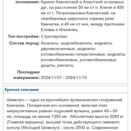
положение:
Курило-Камчатской и Алеутской островных
дуг, на расстоянии 50 км от п. Ключи и 450
км от г. Петропавловск-Камчатский, на
левобережье широтного отрезка реки
Камчатки, в 40 км от нее, между притоками
Еловка и Ильченец
Тип постройки:
Стратовулкан
Состав пород:
базальты, андезибазальты, андезиты
двупироксеновые, андезиты
роговообманково-гиперстеновые, андезиты
роговообманковые, роговообманковые
дациты, риолиты
Последнее
извержение:
2024/11/07 - 2024/11/10
Краткое описание
Шивелуч — одно из крупнейших вулканических сооружений
Камчатки. Поперечник его основания, включая пояс
аккумулятивных равнин подножий вулкана, равен 45—50
км, площадь не менее 1300 км . Абсолютная высота 3283 м
(Главная вершина), высшая точка действующего лавового
купола (Молодой Шивелуч) - около 2500 м. Современная