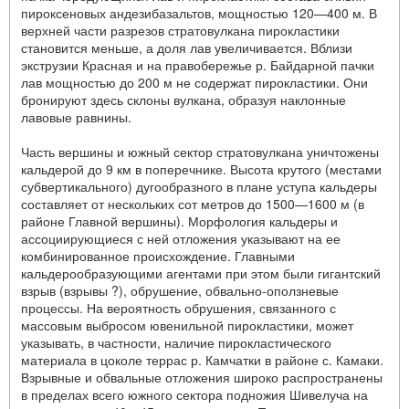
пироксеновых андезибазальтов, мощностью 120—400 м. В
верхней части разрезов стратовулкана пирокластики
становится меньше, а доля лав увеличивается. Вблизи
экструзии Красная и на правобережье р. Байдарной пачки
лав мощностью до 200 м не содержат пирокластики. Они
бронируют здесь склоны вулкана, образуя наклонные
лавовые равнины.
Часть вершины и южный сектор стратовулкана уничтожены
кальдерой до 9 км в поперечнике. Высота крутого (местами
субвертикального) дугообразного в плане уступа кальдеры
составляет от нескольких сот метров до 1500—1600 м (в
районе Главной вершины). Морфология кальдеры и
ассоциирующиеся с ней отложения указывают на ее
комбинированное происхождение. Главными
кальдерообразующими агентами при этом были гигантский
взрыв (взрывы ?), обрушение, обвально-оползневые
процессы. На вероятность обрушения, связанного с
массовым выбросом ювенильной пирокластики, может
указывать, в частности, наличие пирокластического
материала в цоколе террас р. Камчатки в районе с. Камаки.
Взрывные и обвальные отложения широко распространены
в пределах всего южного сектора подножия Шивелуча на