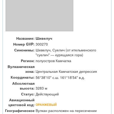
Название:
Шивелуч
Номер GVP:
300270
Синонимы:
Шевелуч, Суелич (от ительменского
"суелич" — курящаяся гора)
Регион:
полуостров Камчатка
Вулканическая
зона:
Центральная Камчатская депрессия
Координаты:
56°38'10" с.ш. 161°18'54" в.д.
Абсолютная
высота:
3283 м
Статус:
Действующий
Авиационный
цветовой код:
ОРАНЖЕВЫЙ
Географическое
Вулкан расположен на пересечении