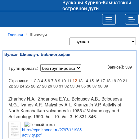
Вулканы Курило-Камчатской
островной дуги
Toggle navigat
Tog
Главная
Шивелуч
Вулкан Шивелуч. Библиография
Записей: 389
Группировать:
Страницы:
1
2
3
4
5
6
7
8
9
10
11
12
13
14
15
16
17
18
19
20
21
22
23
24
25
26
27
28
29
30
31
32
33
34
35
36
37
38
39
Zharinov N.A., Zhdanova E.Yu., Belousov A.B., Belousova
M.G., Ivanov A.P., Malyshev A.I., Khanzutin V.P. Activity of
North Kamchatkan volcanoes in 1985 // Volcanology and
Seismology. 1990. Vol. 10. Vol. 3. P. 331-346.
http://repo.kscnet.ru/2797/1/1985-
activity.pdf