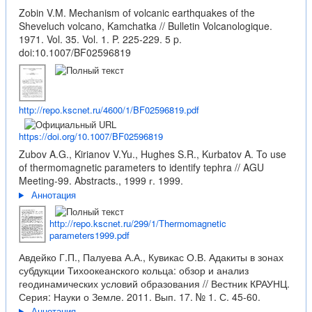
Zobin V.M. Mechanism of volcanic earthquakes of the
Sheveluch volcano, Kamchatka // Bulletin Volcanologique.
1971. Vol. 35. Vol. 1. P. 225-229. 5 p.
doi:10.1007/BF02596819
http://repo.kscnet.ru/4600/1/BF02596819.pdf
https://doi.org/10.1007/BF02596819
Zubov A.G., Kirianov V.Yu., Hughes S.R., Kurbatov A. To use
of thermomagnetic parameters to identify tephra // AGU
Meeting-99. Abstracts., 1999 г. 1999.
Аннотация
http://repo.kscnet.ru/299/1/Thermomagnetic
parameters1999.pdf
Авдейко Г.П., Палуева А.А., Кувикас О.В. Адакиты в зонах
субдукции Тихоокеанского кольца: обзор и анализ
геодинамических условий образования // Вестник КРАУНЦ.
Серия: Науки о Земле. 2011. Вып. 17. № 1. С. 45-60.
Аннотация