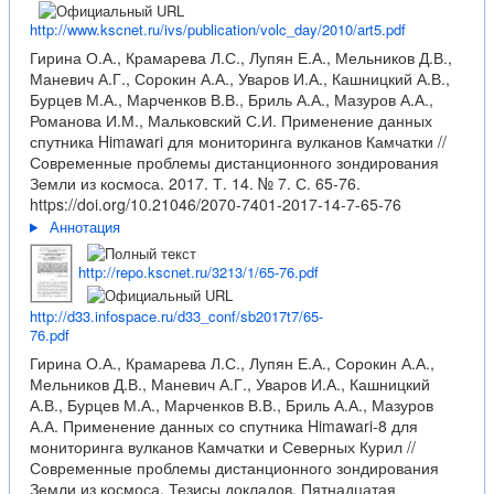
http://www.kscnet.ru/ivs/publication/volc_day/2010/art5.pdf
Гирина О.А., Крамарева Л.С., Лупян Е.А., Мельников Д.В.,
Маневич А.Г., Сорокин А.А., Уваров И.А., Кашницкий А.В.,
Бурцев М.А., Марченков В.В., Бриль А.А., Мазуров А.А.,
Романова И.М., Мальковский С.И. Применение данных
спутника Himawari для мониторинга вулканов Камчатки //
Современные проблемы дистанционного зондирования
Земли из космоса. 2017. Т. 14. № 7. С. 65-76.
https://doi.org/10.21046/2070-7401-2017-14-7-65-76
Аннотация
http://repo.kscnet.ru/3213/1/65-76.pdf
http://d33.infospace.ru/d33_conf/sb2017t7/65-
76.pdf
Гирина О.А., Крамарева Л.С., Лупян Е.А., Сорокин А.А.,
Мельников Д.В., Маневич А.Г., Уваров И.А., Кашницкий
А.В., Бурцев М.А., Марченков В.В., Бриль А.А., Мазуров
А.А. Применение данных со спутника Himawari-8 для
мониторинга вулканов Камчатки и Северных Курил //
Современные проблемы дистанционного зондирования
Земли из космоса. Тезисы докладов. Пятнадцатая