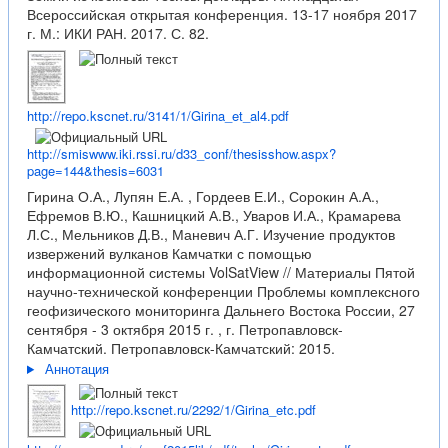
Всероссийская открытая конференция. 13-17 ноября 2017
г. М.: ИКИ РАН. 2017. С. 82.
http://repo.kscnet.ru/3141/1/Girina_et_al4.pdf
http://smiswww.iki.rssi.ru/d33_conf/thesisshow.aspx?
page=144&thesis=6031
Гирина О.А., Лупян Е.А. , Гордеев Е.И., Сорокин А.А.,
Ефремов В.Ю., Кашницкий А.В., Уваров И.А., Крамарева
Л.С., Мельников Д.В., Маневич А.Г. Изучение продуктов
извержений вулканов Камчатки с помощью
информационной системы VolSatView // Материалы Пятой
научно-технической конференции Проблемы комплексного
геофизического мониторинга Дальнего Востока России, 27
сентября - 3 октября 2015 г. , г. Петропавловск-
Камчатский. Петропавловск-Камчатский: 2015.
Аннотация
http://repo.kscnet.ru/2292/1/Girina_etc.pdf