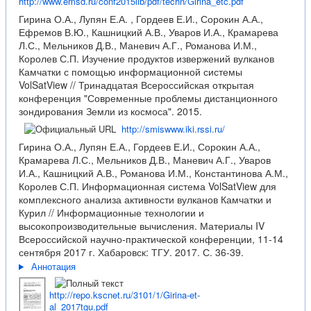
http://www.emsd.ru/conf2015lib/pdf/techn/Girina_etc.pdf
Гирина О.А., Лупян Е.А. , Гордеев Е.И., Сорокин А.А.,
Ефремов В.Ю., Кашницкий А.В., Уваров И.А., Крамарева
Л.С., Мельников Д.В., Маневич А.Г., Романова И.М.,
Королев С.П. Изучение продуктов извержений вулканов
Камчатки с помощью информационной системы
VolSatView // Тринадцатая Всероссийская открытая
конференция "Современные проблемы дистанционного
зондирования Земли из космоса". 2015.
http://smiswww.iki.rssi.ru/
Гирина О.А., Лупян Е.А., Гордеев Е.И., Сорокин А.А.,
Крамарева Л.С., Мельников Д.В., Маневич А.Г., Уваров
И.А., Кашницкий А.В., Романова И.М., Константинова А.М.,
Королев С.П. Информационная система VolSatView для
комплексного анализа активности вулканов Камчатки и
Курил // Информационные технологии и
высокопроизводительные вычисления. Материалы IV
Всероссийской научно-практической конференции, 11-14
сентября 2017 г. Хабаровск: ТГУ. 2017. С. 36-39.
Аннотация
http://repo.kscnet.ru/3101/1/Girina-et-
al_2017tgu.pdf