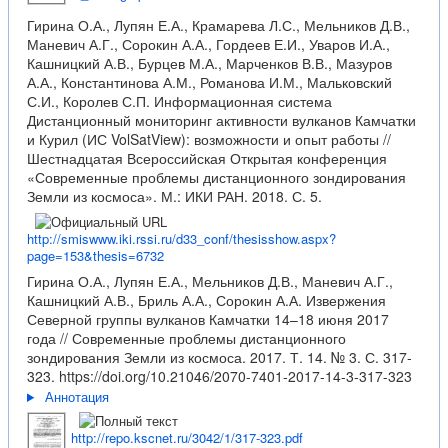
Гирина О.А., Лупян Е.А., Крамарева Л.С., Мельников Д.В.,
Маневич А.Г., Сорокин А.А., Гордеев Е.И., Уваров И.А.,
Кашницкий А.В., Бурцев М.А., Марченков В.В., Мазуров
А.А., Константинова А.М., Романова И.М., Мальковский
С.И., Королев С.П. Информационная система
Дистанционный мониторинг активности вулканов Камчатки
и Курил (ИС VolSatView): возможности и опыт работы //
Шестнадцатая Всероссийская Открытая конференция
«Современные проблемы дистанционного зондирования
Земли из космоса». М.: ИКИ РАН. 2018. С. 5.
http://smiswww.iki.rssi.ru/d33_conf/thesisshow.aspx?
page=153&thesis=6732
Гирина О.А., Лупян Е.А., Мельников Д.В., Маневич А.Г.,
Кашницкий А.В., Бриль А.А., Сорокин А.А. Извержения
Северной группы вулканов Камчатки 14–18 июня 2017
года // Современные проблемы дистанционного
зондирования Земли из космоса. 2017. Т. 14. № 3. С. 317-
323.
https://doi.org/10.21046/2070-7401-2017-14-3-317-323
Аннотация
http://repo.kscnet.ru/3042/1/317-323.pdf