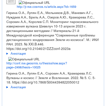
http://jr.rse.cosmos.ru/article.aspx?id=1659
Гирина О.А., Лупян Е.А., Мельников Д.В., Маневич А.Г.,
Нуждаев А.А., Бриль А.А., Озеров А.Ю., Крамарева Л.С.,
Сорокин А.А., Королев С.П. Мониторинг пароксизмального
извержения вулкана Шивелуч 10-13 апреля 2023 г.
дистанционными методами // Материалы 21-й
Международной конференции "Современные проблемы
дистанционного зондирования Земли из космоса". М.: ИКИ
РАН. 2023. № XXI.B.446.
https://doi.org/10.21046/21DZZconf-2023a
Аннотация
http://conf.rse.geosmis.ru/thesisshow.aspx?
page=249&thesis=10025
Гирина О.А., Лупян Е.А., Сорокин А.А., Крамарева Л.С.
Вулканы и космос // Земля и Вселенная. 2022. № 5. С. 5-
18.
https://doi.org/10.7868/S0044394822050012
Аннотация