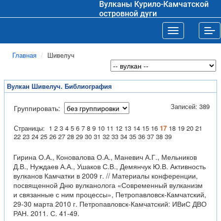
Вулканы Курило-Камчатской
островной дуги
Toggle navigat
Tog
Главная
Шивелуч
Вулкан Шивелуч. Библиография
Записей: 389
Группировать:
Страницы:
1
2
3
4
5
6
7
8
9
10
11
12
13
14
15
16
17
18
19
20
21
22
23
24
25
26
27
28
29
30
31
32
33
34
35
36
37
38
39
Гирина О.А., Коновалова О.А., Маневич А.Г., Мельников
Д.В., Нуждаев А.А., Ушаков С.В., Демянчук Ю.В. Активность
вулканов Камчатки в 2009 г. // Материалы конференции,
посвященной Дню вулканолога «Современный вулканизм
и связанные с ним процессы», Петропавловск-Камчатский,
29-30 марта 2010 г. Петропавловск-Камчатский: ИВиС ДВО
РАН. 2011. С. 41-49.