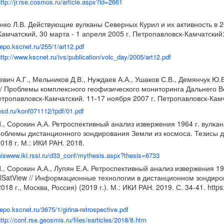
ttp://jr.rse.cosmos.ru/article.aspx?id=2661
тенко Л.В. Действующие вулканы Северных Курил и их активность в
амчатский, 30 марта - 1 апреля 2005 г. Петропавловск-Камчатский
/repo.kscnet.ru/255/1/art12.pdf
ttp://www.kscnet.ru/ivs/publication/volc_day/2005/art12.pdf
евич А.Г., Мельников Д.В., Нуждаев А.А., Ушаков С.В., Демянчук Ю
 // Проблемы комплексного геофизического мониторинга Дальнего В
тропавловск-Камчатский. 11-17 ноября 2007 г. Петропавловск-Камча
msd.ru/konf071112/tpdf/01.pdf
И., Сорокин А.А. Ретроспективный анализ извержения 1964 г. вул
роблемы дистанционного зондирования Земли из космоса. Тезисы 
18 г. М.: ИКИ РАН. 2018.
miswww.iki.rssi.ru/d33_conf/mythesis.aspx?thesis=6733
., Сорокин А.А., Лупян Е.А. Ретроспективный анализ извержения 1
SatView // Информационные технологии в дистанционном зондиров
8 г., Москва, Россия) (2019 г.). М.: ИКИ РАН. 2019. С. 34-41.
https
repo.kscnet.ru/3675/1/girina-retrospective.pdf
ttp://conf.rse.geosmis.ru/files/earticles/2018/8.htm