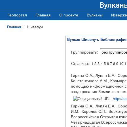
Вулкан
Геопортал
Главная
О проекте
Вулканы
Изверже
Главная
Шивелуч
Вулкан Шивелуч. Библиографи
Группировать:
Страницы:
1
2
3
4
5
6
7
8
9
10
1
Гирина О.А., Лупян Е.А., Соро
Константинова А.М., Крамарев
помощью информационной сис
зондирования Земли из космо
http://c
Гирина О.А., Лупян Е.А., Сор
И.М., Королев С.П., Верхоту
Всероссийская Открытая кон
Четырнадцатая Всероссийская