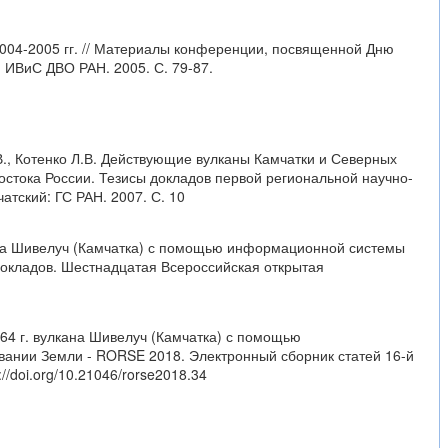
 2004-2005 гг. // Материалы конференции, посвященной Дню
: ИВиС ДВО РАН. 2005. С. 79-87.
.В., Котенко Л.В. Действующие вулканы Камчатки и Северных
остока России. Тезисы докладов первой региональной научно-
тский: ГС РАН. 2007. С. 10
кана Шивелуч (Камчатка) с помощью информационной системы
докладов. Шестнадцатая Всероссийская открытая
964 г. вулкана Шивелуч (Камчатка) с помощью
ании Земли - RORSE 2018. Электронный сборник статей 16-й
://doi.org/10.21046/rorse2018.34