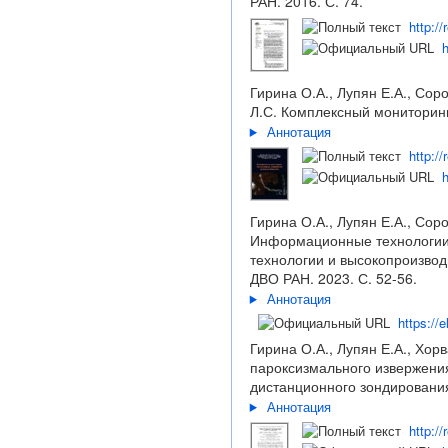
РАН. 2016. С. 74.
http:/
h
Гирина О.А., Лупян Е.А., Сор
Л.С. Комплексный мониторинг
Аннотация
http:/
h
Гирина О.А., Лупян Е.А., Соро
Информационные технологии д
технологии и высокопроизвод
ДВО РАН. 2023. С. 52-56.
Аннотация
https://
Гирина О.А., Лупян Е.А., Хорв
пароксизмального извержения
дистанционного зондирования 
Аннотация
http:/