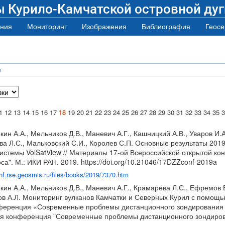
ы Курило-Камчатской островной дуг
ния
Мониторинг
Изображения
Библиография
Геосе
я
1
12
13
14
15
16
17
18
19
20
21
22
23
24
25
26
27
28
29
30
31
32
33
34
35
3
кин А.А., Мельников Д.В., Маневич А.Г., Кашницкий А.В., Уваров И.
а Л.С., Мальковский С.И., Королев С.П. Основные результаты 2019
темы VolSatView // Материалы 17-ой Всероссийской открытой к
са". М.: ИКИ РАН. 2019.
https://doi.org/10.21046/17DZZconf-2019a
onf.rse.geosmis.ru/files/books/2019/7370.htm
окин А.А., Мельников Д.В., Маневич А.Г., Крамарева Л.С., Ефремов 
ров А.Л. Мониторинг вулканов Камчатки и Северных Курил с помощь
ференция «Современные проблемы дистанционного зондирования Зе
 конференция "Современные проблемы дистанционного зондирован