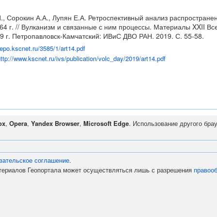
И., Сорокин А.А., Лупян Е.А. Ретроспективный анализ распростране
64 г. // Вулканизм и связанные с ним процессы. Материалы XXII 
9 г. Петропавловск-Камчатский: ИВиС ДВО РАН. 2019. С. 55-58.
/repo.kscnet.ru/3585/1/art14.pdf
ttp://www.kscnet.ru/ivs/publication/volc_day/2019/art14.pdf
ox
,
Opera
,
Yandex Browser
,
Microsoft Edge
. Использование другого бра
вательское соглашение
.
атериалов Геопортала может осуществляться лишь с разрешения
правоо