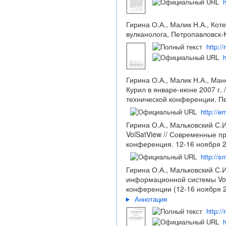
h
Гирина О.А., Малик Н.А., Ко
вулканолога, Петропавловск-К
http:/
h
Гирина О.А., Малик Н.А., Ман
Курил в январе-июне 2007 г.
технической конференции. Пе
http://e
Гирина О.А., Мальковский С.
VolSatView // Современные п
конференция. 12-16 ноября 20
http://s
Гирина О.А., Мальковский С.И
информационной системы Vol
конференции (12-16 ноября 201
Аннотация
http://
h