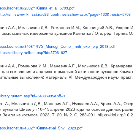
/repo.kscnet.ru/2832/1/Girina_et_al_5703.pdf
ttp://smiswww.iki.rssi.ru/d33_conf/thesisshow.aspx?page=133&thesis=5703
окин А.А., Мельников Д.В., Романова И.М., Кашницкий А.В., Уваров 
 эксплозивных извержений вулканов Камчатки / Отв. ред. Гирина О
/repo.kscnet.ru/3408/1/IVS_Monogr_Compl_mntr_expl_erp_2018.pdf
ttps://elibrary.ru/item.asp?id=37061627
кин А.А., Романова И.М., Маневич А.Г., Мельников Д.В., Крамарева 
ля выявления и анализа термальной активности вулканов Камчатк
ительные вычисления: материалы VII Международной науч.- практ. 
elibrary.ru/item.asp?id=54886935&pff=1
ат А., Мельников Д.В., Маневич А.Г., Нуждаев А.А., Бриль А.А., Оз
 вулкана Шивелуч 10–13 апреля 2023 года на основе данных разл
Земли из космоса. 2023. Т. 20. № 2. С. 283-291.
https://doi.org/1
/repo.kscnet.ru/4502/1/Girina-et-al_Shvl_2023.pdf