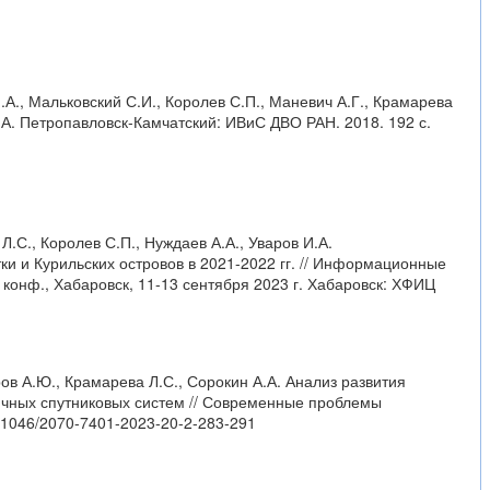
И.А., Мальковский С.И., Королев С.П., Маневич А.Г., Крамарева
.А. Петропавловск-Камчатский: ИВиС ДВО РАН. 2018. 192 с.
Л.С., Королев С.П., Нуждаев А.А., Уваров И.А.
и и Курильских островов в 2021-2022 гг. // Информационные
конф., Хабаровск, 11-13 сентября 2023 г. Хабаровск: ХФИЦ
еров А.Ю., Крамарева Л.С., Сорокин А.А. Анализ развития
ичных спутниковых систем // Современные проблемы
0.21046/2070-7401-2023-20-2-283-291