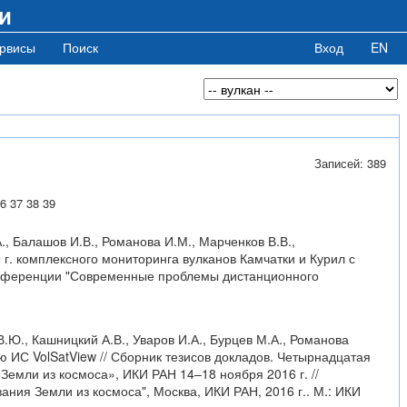
и
рвисы
Поиск
Вход
EN
Записей: 389
6
37
38
39
А., Балашов И.В., Романова И.М., Марченков В.В.,
 г. комплексного мониторинга вулканов Камчатки и Курил с
онференции "Современные проблемы дистанционного
В.Ю., Кашницкий А.В., Уваров И.А., Бурцев М.А., Романова
ю ИС VolSatView // Сборник тезисов докладов. Четырнадцатая
мли из космоса», ИКИ РАН 14–18 ноября 2016 г. //
ия Земли из космоса", Москва, ИКИ РАН, 2016 г.. М.: ИКИ