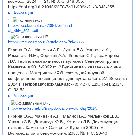
космоса. 2024. Т. 21. № 3. С. 348-355.
https://doi.org/10.21046/2070-7401-2024-21-3-348-355
Аннотация
http://repo.kscnet.ru/4730/1/Girina-et-
al_Shlv_2024.pdf
http://jr.rse.cosmos.ru/article.aspx?id=2855
Гирина О.А., Маневич А.Г., Лупян Е.А., Уваров И.А.,
Романова И.М., Сорокин А.А., Королев С.П., Крамарева
Л.С. Термальная активность вулканов Северной группы
Камчатки в 2015-2022 гг. // Вулканизм и связанные с ним
процессы. Материалы XXVII ежегодной научной
конференции, посвящённой Дню вулканолога, 27-29 марта
2024 г. Петропавловск-Камчатский: ИВиС ДВО РАН. 2024.
С. 52-55.
Аннотация
http://www.kscnet.ru/ivs/publication/volc_day/2024/
Гирина О.А., Маневич А.Г., Малик Н.А., Мельников Д.В.,
Ушаков С.В., Демянчук Ю.В., Котенко Л.В. Действующие
вулканы Камчатки и Северных Курил в 2005 г. //
Вулканология и сейсмология. 2007. № 4. С. 29-40.