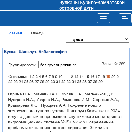
Вулканы Курило-Камчатской
островной дуги
Toggle navigat
Tog
Главная
Шивелуч
Вулкан Шивелуч. Библиография
Записей: 389
Группировать:
Страницы:
1
2
3
4
5
6
7
8
9
10
11
12
13
14
15
16
17
18
19
20
21
22
23
24
25
26
27
28
29
30
31
32
33
34
35
36
37
38
39
Гирина О.А., Маневич А.Г., Лупян Е.А., Мельников Д.В.,
Нуждаев И.А., Уваров И.А., Романова И.М., Сорокин А.А.,
Крамарева Л.С., Нуждаев А.А. Рождение нового
экструзивного купола вулкана Шивелуч (Камчатка) в 2024
году по данным непрерывного спутникового мониторинга в
информационной системе VolSatView // Современные
проблемы дистанционного зондирования Земли из