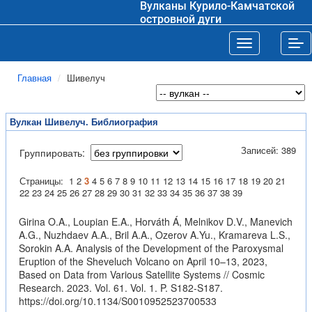
Вулканы Курило-Камчатской
островной дуги
Toggle navigat
Tog
Главная
Шивелуч
Вулкан Шивелуч. Библиография
Записей: 389
Группировать:
Страницы:
1
2
3
4
5
6
7
8
9
10
11
12
13
14
15
16
17
18
19
20
21
22
23
24
25
26
27
28
29
30
31
32
33
34
35
36
37
38
39
Girina O.A., Loupian E.A., Horváth Á, Melnikov D.V., Manevich
A.G., Nuzhdaev A.A., Bril A.A., Ozerov A.Yu., Kramareva L.S.,
Sorokin A.A. Analysis of the Development of the Paroxysmal
Eruption of the Sheveluch Volcano on April 10–13, 2023,
Based on Data from Various Satellite Systems // Cosmic
Research. 2023. Vol. 61. Vol. 1. P. S182-S187.
https://doi.org/10.1134/S0010952523700533