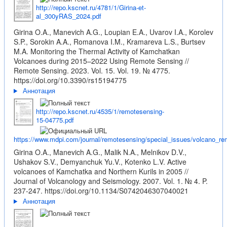
http://repo.kscnet.ru/4781/1/Girina-et-
al_300yRAS_2024.pdf
Girina O.A., Manevich A.G., Loupian E.A., Uvarov I.A., Korolev
S.P., Sorokin A.A., Romanova I.M., Kramareva L.S., Burtsev
M.A. Monitoring the Thermal Activity of Kamchatkan
Volcanoes during 2015–2022 Using Remote Sensing //
Remote Sensing. 2023. Vol. 15. Vol. 19. № 4775.
https://doi.org/10.3390/rs15194775
Аннотация
http://repo.kscnet.ru/4535/1/remotesensing-
15-04775.pdf
https://www.mdpi.com/journal/remotesensing/special_issues/volcano_r
Girina O.A., Manevich A.G., Malik N.A., Melnikov D.V.,
Ushakov S.V., Demyanchuk Yu.V., Kotenko L.V. Active
volcanoes of Kamchatka and Northern Kurils in 2005 //
Journal of Volcanology and Seismology. 2007. Vol. 1. № 4. P.
237-247.
https://doi.org/10.1134/S0742046307040021
Аннотация