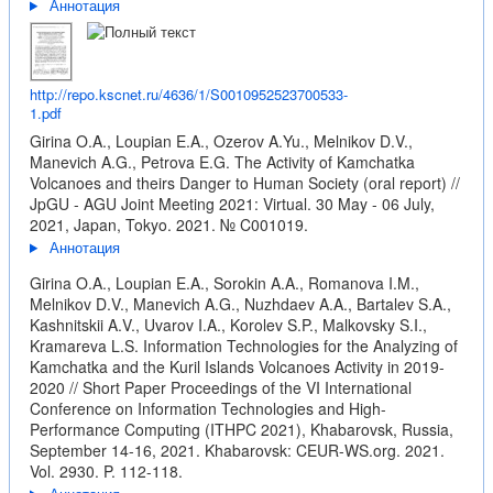
Аннотация
http://repo.kscnet.ru/4636/1/S0010952523700533-
1.pdf
Girina O.A., Loupian E.A., Ozerov A.Yu., Melnikov D.V.,
Manevich A.G., Petrova E.G. The Activity of Kamchatka
Volcanoes and theirs Danger to Human Society (oral report) //
JpGU - AGU Joint Meeting 2021: Virtual. 30 May - 06 July,
2021, Japan, Tokyo. 2021. № C001019.
Аннотация
Girina O.A., Loupian E.A., Sorokin A.A., Romanova I.M.,
Melnikov D.V., Manevich A.G., Nuzhdaev A.A., Bartalev S.A.,
Kashnitskii A.V., Uvarov I.A., Korolev S.P., Malkovsky S.I.,
Kramareva L.S. Information Technologies for the Analyzing of
Kamchatka and the Kuril Islands Volcanoes Activity in 2019-
2020 // Short Paper Proceedings of the VI International
Conference on Information Technologies and High-
Performance Computing (ITHPC 2021), Khabarovsk, Russia,
September 14-16, 2021. Khabarovsk: CEUR-WS.org. 2021.
Vol. 2930. P. 112-118.