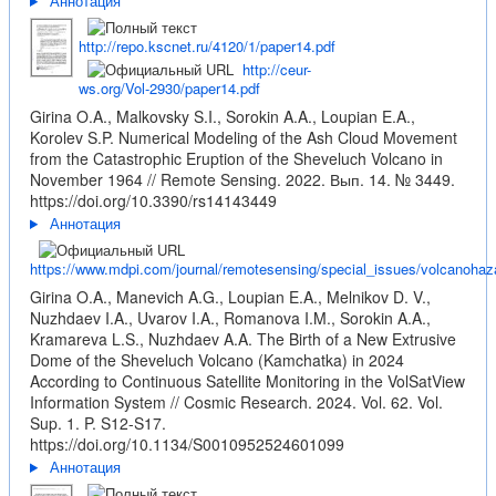
Аннотация
http://repo.kscnet.ru/4120/1/paper14.pdf
http://ceur-
ws.org/Vol-2930/paper14.pdf
Girina O.A., Malkovsky S.I., Sorokin A.A., Loupian E.A.,
Korolev S.P. Numerical Modeling of the Ash Cloud Movement
from the Catastrophic Eruption of the Sheveluch Volcano in
November 1964 // Remote Sensing. 2022. Вып. 14. № 3449.
https://doi.org/10.3390/rs14143449
Аннотация
https://www.mdpi.com/journal/remotesensing/special_issues/volcanohaz
Girina O.A., Manevich A.G., Loupian E.A., Melnikov D. V.,
Nuzhdaev I.A., Uvarov I.A., Romanova I.M., Sorokin A.A.,
Kramareva L.S., Nuzhdaev A.A. The Birth of a New Extrusive
Dome of the Sheveluch Volcano (Kamchatka) in 2024
According to Continuous Satellite Monitoring in the VolSatView
Information System // Cosmic Research. 2024. Vol. 62. Vol.
Sup. 1. P. S12-S17.
https://doi.org/10.1134/S0010952524601099
Аннотация