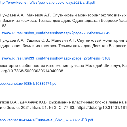
ttp://www.kscnet.ru/ivs/publication/volc_day/2023/art8.pdf
, Нуждаев А.А., Маневич А.Г. Спутниковый мониторинг эксплозивны
 Земли из космоса. Тезисы докладов. Одиннадцатая Всероссийская
 83.
miswww.iki.rssi.ru/d33_conf/thesisshow.aspx?page=78&thesis=3849
 Нуждаев А.А., Ушаков С.В., Маневич А.Г. Спутниковый мониторинг 
дирования Земли из космоса. Тезисы докладов. Десятая Всеросси
.
miswww.iki.rssi.ru/d33_conf/thesisshow.aspx?page=27&thesis=3168
некоторых особенностях извержения вулкана Молодой Шивелуч, Камч
doi.org/10.7868/S0203030614040038
/repo.kscnet.ru/1688/1/16889474.pdf
етков В.А., Демянчук Ю.В. Выжимание пластичных блоков лавы на в
 о Земле. 2021. Вып. 51. № 3. С. 77-83.
https://doi.org/10.31431/1
/repo.kscnet.ru/4144/1/Girina-et-al_Shvl_676-837-1-PB.pdf