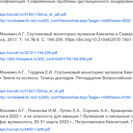
онференция "Современные проблемы дистанционного зондирования 
/repo.kscnet.ru/3140/1/Girina_et_al5.pdf
ttp://smiswww.iki.rssi.ru/d33_conf/thesisshow.aspx?page=144&thesis=6032
, Маневич А.Г. Спутниковый мониторинг вулканов Камчатки и Севе
а. 2017. Т. 14. № 6. С. 194-209.
https://doi.org/10.21046/2070-740
/repo.kscnet.ru/3212/1/194-209.pdf
ttp://d33.infospace.ru/d33_conf/sb2017t6/194-209.pdf
, Маневич А.Г., Гордеев Е.И. Спутниковый мониторинг вулканов Ка
 Земли из космоса. Тезисы докладов. Пятнадцатая Всероссийская 
/repo.kscnet.ru/3142/1/Girina_et_al.pdf
ttp://smiswww.iki.rssi.ru/d33_conf/thesisshow.aspx?page=144&thesis=6160
 Маневич А.Г., Романова И.М., Лупян Е.А., Сорокин А.А., Крамарева 
ов в 2022 г. и их опасность для авиации // Вулканизм и связанны
ю вулканолога, 30-31 марта 2023 г., Петропавловск-Камчатский. 
/repo.kscnet.ru/4493/1/art8.pdf