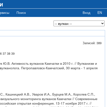
и
рвисы
Поиск
Вход
EN
Записей: 389
6
37
38
39
к Ю.В. Активность вулканов Камчатки в 2010 г. // Вулканизм и
лканолога. Петропавловск-Камчатский, 30 марта - 1 апреля
С., Кашницкий А.В., Уваров И.А., Бурцев М.А., Королев С.П.,
-визуального мониторинга вулканов Камчатки // Современные
ссийская открытая конференция. 13-17 ноября 2017 г. //