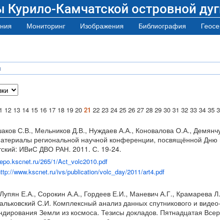
ы Курило-Камчатской островной дуг
ния
Мониторинг
Изображения
Библиография
Геосе
я
1
12
13
14
15
16
17
18
19
20
21
22
23
24
25
26
27
28
29
30
31
32
33
34
35
3
аков С.В., Мельников Д.В., Нуждаев А.А., Коновалова О.А., Демянчу
атериалы региональной научной конференции, посвящённой Дню ву
ский: ИВиС ДВО РАН. 2011. С. 19-24.
/repo.kscnet.ru/265/1/Act_volc2010.pdf
ttp://www.kscnet.ru/ivs/publication/volc_day/2011/art4.pdf
Лупян Е.А., Сорокин А.А., Гордеев Е.И., Маневич А.Г., Крамарева Л.
Мальковский С.И. Комплексный анализ данных спутникового и видео
дирования Земли из космоса. Тезисы докладов. Пятнадцатая Всеро