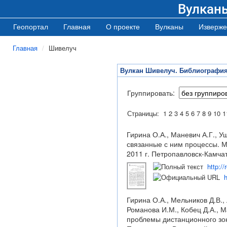
Вулкан
Геопортал
Главная
О проекте
Вулканы
Изверже
Главная
Шивелуч
Вулкан Шивелуч. Библиографи
Группировать:
Страницы:
1
2
3
4
5
6
7
8
9
10
1
Гирина О.А., Маневич А.Г., Уш
связанные с ним процессы. М
2011 г. Петропавловск-Камчат
http:/
h
Гирина О.А., Мельников Д.В., 
Романова И.М., Кобец Д.А., 
проблемы дистанционного зон