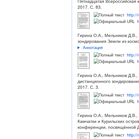
Пятнадцатая Всероссийская к
2017. С. 83.
http:/
h
Гирина О.А., Мельников Д.В.
зондирования Земли из космос
Аннотация
http:/
h
Гирина О.А., Мельников Д.В.
дистанционного зондирования
2017. С. 3.
http:/
h
Гирина О.А., Мельников Д.В.,
Камчатки и Курильских остров
конференции, посвящённой Дн
http:/