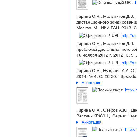
h
Гирина О.А., Мельников Д.В.
дистанционного зондирования
Москва. М.: ИКИ РАН. 2013. С.
http://s
Гирина О.А., Мельников Д.В.,
проблемы дистанционного зон
16 ноября 2012 г. 2012. С. 91
http://s
Гирина О.А., Нуждаев А.А. О 
2014. № 4. С. 20-30.
https://
Аннотация
http:/
Гирина О.А., Озеров А.Ю., Цв
Вестник КРАУНЦ. Серия: Науки
Аннотация
http:/